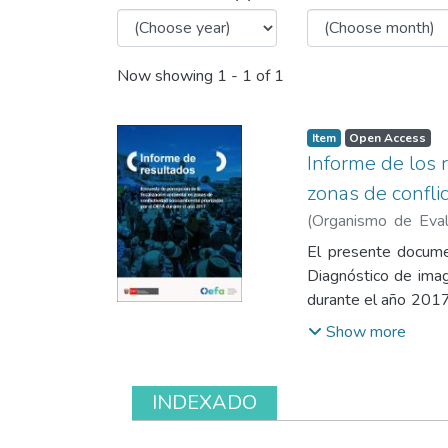
Browsing Información
Now showing
1 - 1 of 1
Item
Open Access
Informe de los 
zonas de confli
(
Organismo de Evalu
Dirección de Polít
El presente documen
Regulatoria
;
Carrill
Diagnóstico de imag
de Políticas y Mejo
durante el año 2017,
encontraba en el áre
Show more
realización de grup
sobre los problemas
como la principal a
INDEXADO
señalan recurrir pri
del gobierno. Tambi