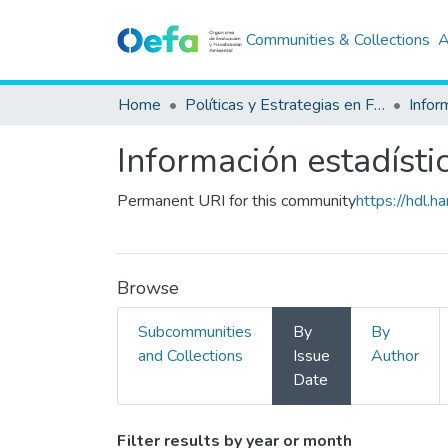
Communities & Collections
A
Home
Políticas y Estrategias en Fiscalización Ambiental
Información estadísti
Permanent URI for this community
https://hdl.
Browse
Subcommunities
By
By
and Collections
Issue
Author
Date
Filter results by year or month