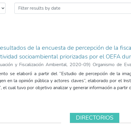
 estadística compilada by Iss
resultados de la encuesta de percepción de la fisc
ctividad socioambiental priorizadas por el OEFA du
ación y Fiscalización Ambiental
,
2020-09
)
Organismo de Eval
icas y Estrategias en Fiscalización Ambiental del OEFA. Sub
to se elaboró a partir del “Estudio de percepción de la imagen
o Verástegui, Oscar Glen
;
Nario Lazo, Tatiana Fiorella
;
Rivera Mari
en en la opinión pública y actores claves”, elaborado por el In
ra Regulatoria, SMER
 el cual tuvo por objetivo analizar y generar información a partir
a de influencia de los conflictos identificados, entrevistas a p
os focales a la sociedad civil. Los resultados obtenidos demues
 ambientales, son los impactos sobre los recursos hídricos, 
ctividad percibida como responsable de la contaminación. Ante d
DIRECTORIOS
ncipalmente a los gobiernos regionales y locales, para realizar la
én se ha identificado un bajo conocimiento acerca del trabajo q