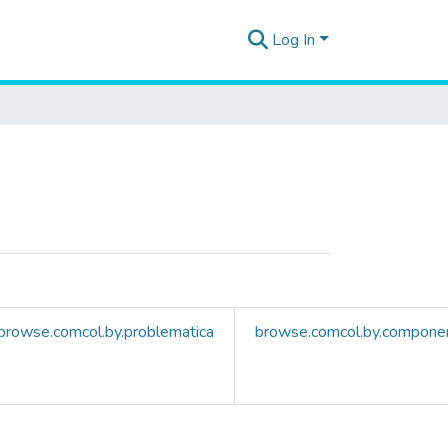
Log In
browse.comcol.by.problematica
browse.comcol.by.compone