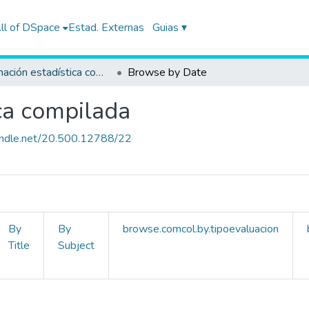
ll of DSpace
Estad. Externas
Guias ▾
Información estadística compilada
Browse by Date
ca compilada
handle.net/20.500.12788/22
By
By
browse.comcol.by.tipoevaluacion
Title
Subject