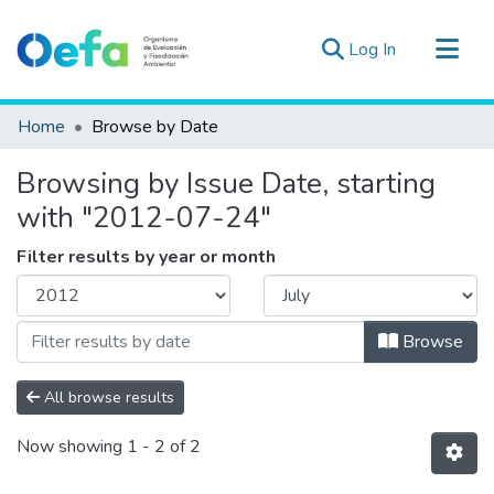
(current)
Log In
Communities & Collections
Home
Browse by Date
All of DSpace
Browsing by Issue Date, starting
Estad. Externas
with "2012-07-24"
Guias ▾
Filter results by year or month
Browse
All browse results
Now showing
1 - 2 of 2