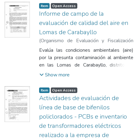
Item
Open Access
Informe de campo de la
evaluación de calidad del aire en
Lomas de Carabayllo
(
Organismo de Evaluación y Fiscalización
Ambiental
,
2012-07-24
)
Olivas Valverde,
Evalúa las condiciones ambientales (aire)
Javier Alcides
;
Aguirre Bellido, Danny
por la presunta contaminación al ambiente
en las Lomas de Carabayllo, distrito de
Puente Piedra. La evaluación se realizó del
Show more
28 de mayo al 01 de junio de 2012 en tres
(03) puntos de monitoreo: Centro de salud
Item
Open Access
"San Benito", Colegio Fe y Esperanza - La
Actividades de evaluación de
Quebrada, vivienda de la familia Yajahuanca
línea de base de bifenilos
- Ticliahuanca.
policlorados - PCBs e inventario
de transformadores eléctricos
realizado a la empresa de