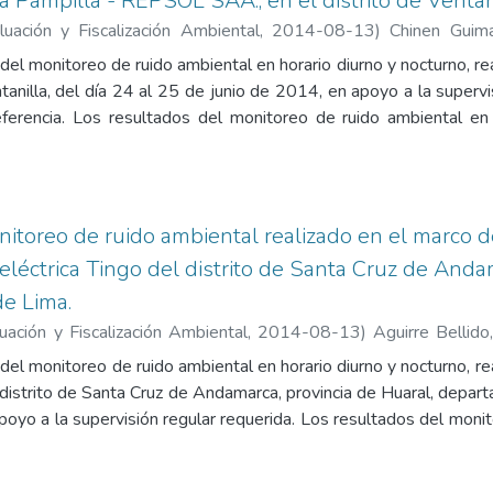
la Pampilla - REPSOL SAA., en el distrito de Ventani
uación y Fiscalización Ambiental
,
2014-08-13
)
Chinen Guim
da, Iván Oswaldo
del monitoreo de ruido ambiental en horario diurno y nocturno, rea
ntanilla, del día 24 al 25 de junio de 2014, en apoyo a la superv
erencia. Los resultados del monitoreo de ruido ambiental en 
-01, RU-RELAPA-02 y RU-RELAPA-03, no superaron el E
o, establecido para una zona de aplicación industrial en horario
chos puntos existe ruido atribuido al tránsito vehicular en la
xos: Estándares Nacionales de Calidad Ambiental para Ruido 
itoreo de ruido ambiental realizado en el marco de
 de monitoreo, fotografías, copia de certificado de calibración 
eléctrica Tingo del distrito de Santa Cruz de Anda
.
e Lima.
ación y Fiscalización Ambiental
,
2014-08-13
)
Aguirre Bellido
ma, Paola
del monitoreo de ruido ambiental en horario diurno y nocturno, rea
 distrito de Santa Cruz de Andamarca, provincia de Huaral, depar
poyo a la supervisión regular requerida. Los resultados del moni
ra el punto de monitoreo en la Central Hidroeléctrica Tingo S.A.
do (D.S. W 085-2003- PCM), establecido para la zona de apli