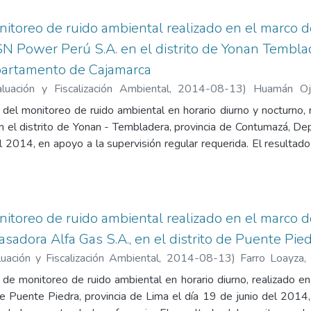
: Estándares Nacionales de Calidad Ambiental para Ruido (
e monitoreo, fotografías, y copia de certificado de calibración de
itoreo de ruido ambiental realizado en el marco d
N Power Perú S.A. en el distrito de Yonan Temblad
artamento de Cajamarca
uación y Fiscalización Ambiental
,
2014-08-13
)
Huamán Oj
;
Chinen Guima, Paola
 del monitoreo de ruido ambiental en horario diurno y nocturno
en el distrito de Yonan - Tembladera, provincia de Contumazá, D
l 2014, en apoyo a la supervisión regular requerida. El resultad
nocturno para los cuatro puntos de monitoreo de la Central Hidroel
ad Ambiental para Ruido (D.S. W 085-2003-PCM), estableci
ne los siguientes anexos: Estándares Nacionales de Calidad Am
ubicación de puntos de monitoreo, fotografías y copia de certi
itoreo de ruido ambiental realizado en el marco de
adora Alfa Gas S.A., en el distrito de Puente Piedr
ación y Fiscalización Ambiental
,
2014-08-13
)
Farro Loayza, 
 Guima, Paola
 de monitoreo de ruido ambiental en horario diurno, realizado 
 de Puente Piedra, provincia de Lima el día 19 de junio del 2014