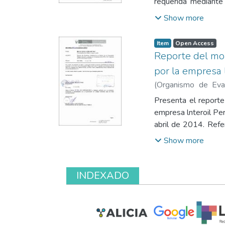
requerida mediante
aplicación industri
Show more
2003-PCM) en los 
Ambiental para Rui
Item
Open Access
certificado de calib
Reporte del mon
trimestre del 2014.
por la empresa l
(
Organismo de Eval
Eduardo
;
León Antún
Presenta el reporte
empresa lnteroil Per
abril de 2014. Ref
085-2014-MINAM del 
Show more
que no se cuenta aú
monitoreo ambienta
laboratorio, certific
INDEXADO