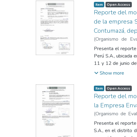
siguientes anexos
Item
Open Access
ubicación de puntos d
Reporte del mon
de la empresa S
Contumazá, dep
(
Organismo de Eval
Chumbipuma, Adler
Presenta el reporte
Perú S.A., ubicada 
11 y 12 de junio de
en horario diurno y 
Show more
Estándar de Calid
industrial. Contie
Item
Open Access
2003-PCM), mapa de 
Reporte del mon
calibrador.
la Empresa Envas
(
Organismo de Evalu
Isabel Doris
;
Chinen
Presenta el reporte
S.A., en el distrito