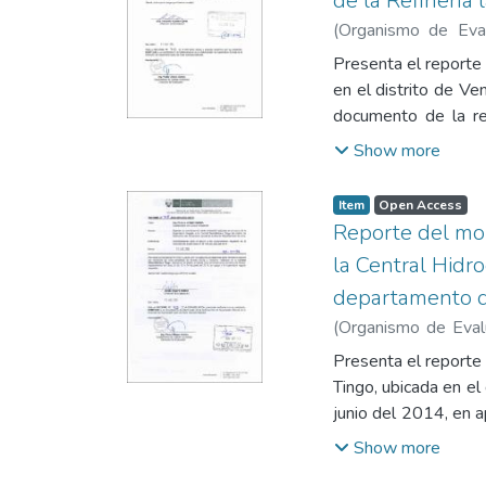
de la Refinería 
(
Organismo de Eval
Rodrigo
;
Huamán Oje
Presenta el reporte 
en el distrito de Ve
documento de la ref
puntos RURELAPA
Show more
Ambiental para Ruid
085-2003-PCM. En di
Item
Open Access
los siguientes ane
Reporte del mon
ubicación de puntos
la Central Hidro
mapa de zonificación
departamento d
(
Organismo de Evalu
Edgardo
;
Chinen Gui
Presenta el reporte 
Tingo, ubicada en el
junio del 2014, en a
diurno y nocturno pa
Show more
Ambiental para Rui