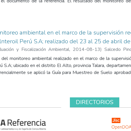
 el documento de la referencia. El resultado del monitoreo de
al en horario diurno, no superó el Estándar Nacional de Calidad
03 puntos de monitoreo. Contiene los siguientes anexos: E
do (D.S. N° 085-2003-PCM), mapa de ubicación de puntos de m
ración de equipo y calibrador, y copia del informe de monitoreo 
itoreo ambiental en el marco de la supervisión reg
nteroil Perú S.A; realizado del 23 al 25 de abril d
uación y Fiscalización Ambiental
,
2014-08-13
)
Salcedo Pin
ez, Milena Jenny
 del monitoreo ambiental realizado en el marco de la supervisió
ú S.A; ubicado en el distrito El Alto, provincia Talara, departamen
erencialmente se aplicó la Guía para Muestreo de Suelo aproba
31 de marzo de 2014; Ítem 1.3.1 Muestreo de Identificación. 
n con los valores de fondo a nivel nacional. Esta ficha no incl
l. Contiene los siguientes anexos: copia de cadena de cust
ado de calibración de equipo, y registro fotográfico.
DIRECTORIOS