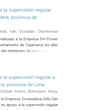
D.S. N° 085-2003-PCM), mapa de
 equipo y calibrador.
e la supervisión regular
era, provincia de
eda, Iván Oswaldo
;
Chumbimuni
, realizado a la Empresa SN Power
epartamento de Cajamarca, los días
o del monitoreo de ruido ambiental
éctrica Gallito Ciego, no superó el
do para una zona de aplicación
biental para Ruido (D.S. N° 085-
ficado de calibración de equipo y
 la supervisión regular a
a, provincia de Lima.
Cristian Arturo
;
Bohorquez Meza,
en la Empresa Envasadora Alfa Gas
, en apoyo a la supervisión regular