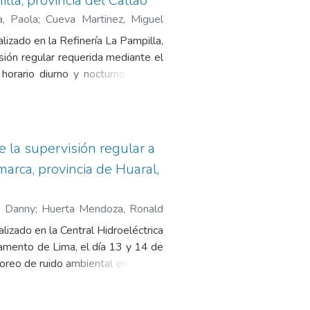
lla, provincia del Callao
a, Paola
;
Cueva Martinez, Miguel
lizado en la Refinería La Pampilla,
isión regular requerida mediante el
horario diurno y nocturno, en los
stándar Nacional de Calidad
 diurno y nocturno según el D.S. W
 vía Av. Néstor Gambeta. Contiene
(D.S. N° 085-2003-PCM), mapa de
 la supervisión regular a
de equipo y calibrador, y copia de
marca, provincia de Huaral,
, Danny
;
Huerta Mendoza, Ronald
lizado en la Central Hidroeléctrica
tamento de Lima, el día 13 y 14 de
toreo de ruido ambiental en horario
, no superó el Estándar de Calidad
cación Industrial. Contiene los