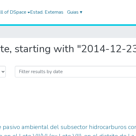
ll of DSpace
Estad. Externas
Guias ▾
te, starting with "2014-12-2
de pasivo ambiental del subsector hidrocarburos c