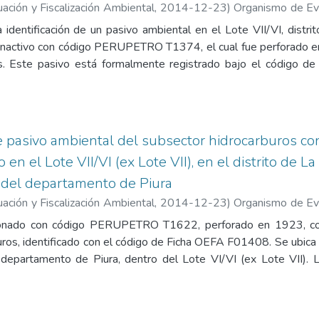
a de información de pozo (Fuente: Estudio PERUPETRO), 8. Fi
ación y Fiscalización Ambiental
,
2014-12-23
)
Organismo de Eva
SINERGMIN.
luación de la Calidad Ambiental. Unidad de Identificación de 
a identificación de un pasivo ambiental en el Lote VII/VI, distr
 Hassingger, Favio Wilfredo
;
Guillén Pantigozo, Carlos Allen
o inactivo con código PERUPETRO T1374, el cual fue perforado e
dos. Este pasivo está formalmente registrado bajo el código 
ada en septiembre de 2014, se determinó que el pozo se en
 pulgadas corroído y sin elementos de cierre hermético. Asim
con hidrocarburos en un área de 200 m², con niveles de las fr
ad Ambiental (ECA) para uso agrícola. El nivel de riesgo para 
de pasivo ambiental del subsector hidrocarburos c
 Contiene los siguientes anexos: 1. Registro fotográfico, 2. Fic
en el Lote VII/VI (ex Lote VII), en el distrito de L
sector hidrocarburos (OEFA), 3. Mapa de ubicación geográfica, 
a del departamento de Piura
yo de laboratorio, 6. Ficha de información de pozo (Fuente:
Pasivos Ambientales del OSINERGMIN.
ación y Fiscalización Ambiental
,
2014-12-23
)
Organismo de Eva
luación de la Calidad Ambiental. Unidad de Identificación de 
onado con código PERUPETRO T1622, perforado en 1923, cons
o Coronel, Angela
;
Guillén Pantigozo, Carlos Allen
ros, identificado con el código de Ficha OEFA F01408. Se ubica e
, departamento de Piura, dentro del Lote VI/VI (ex Lote VII). L
bre de 2014, carece de hermeticidad al presentar un doble casing c
s gaseosas fugitivas con características inflamables. Asimismo,
ción F2) que supera los estándares de calidad ambiental para