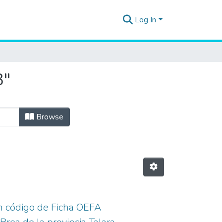
Log In
3"
Browse
on código de Ficha OEFA