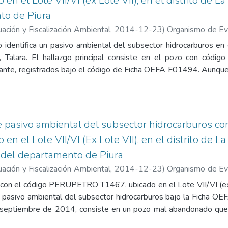
en el Lote VII/VI (ex Lote VII), en el distrito de La
to de Piura
ación y Fiscalización Ambiental
,
2014-12-23
)
Organismo de Eva
luación de la Calidad Ambiental. Unidad de Identificación de 
 identifica un pasivo ambiental del subsector hidrocarburos en e
o Shimabukuro, Jessica Candy
;
Guillén Pantigozo, Carlos Allen
a, Talara. El hallazgo principal consiste en el pozo con có
ante, registrados bajo el código de Ficha OEFA F01494. Aunque l
isiones gaseosas ni afloramientos de líquidos, los análisis
 Fracción de hidrocarburos F3 (C28-C40) supera los Estándare
n 65,1%. El pozo, perforado originalmente en 1945, se calificó 
tos de cierre y con revestimientos corroídos. En consecuencia, 
de pasivo ambiental del subsector hidrocarburos c
eguridad de la población y la calidad del ambiente. Contiene l
en el Lote VII/VI (Ex Lote VII), en el distrito de L
ha para la identificación de pasivo ambiental en el subsector
a del departamento de Piura
, 4. Reporte de monitoreo de suelo, 5. Informe de ensayo de labo
dio PERUPETRO), 7. Ficha de identificación de Pasivos Ambien
ación y Fiscalización Ambiental
,
2014-12-23
)
Organismo de Eva
luación de la Calidad Ambiental. Unidad de Identificación de 
o con el código PERUPETRO T1467, ubicado en el Lote VII/VI (ex L
o Coronel, Angela
;
Guillén Pantigozo, Carlos Allen
pasivo ambiental del subsector hidrocarburos bajo la Ficha OEF
septiembre de 2014, consiste en un pozo mal abandonado que
iciones seguras. Según los registros documentales de PERUPETR