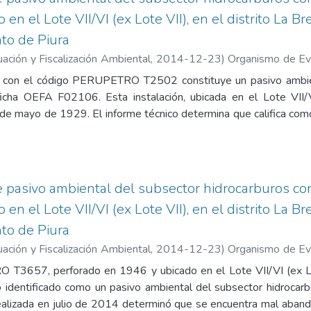
 de la población y la calidad del ambiente. El pozo ATA (abandon
en el Lote VII/VI (ex Lote VII), en el distrito La Br
e incluido en el estudio de pasivos de PERUPETRO. Contiene l
to de Piura
ha para la identificación de pasivo ambiental en el subsector
a, 4. Reporte de monitoreo de suelo, 5. Informe de ensayo de la
ación y Fiscalización Ambiental
,
2014-12-23
)
Organismo de Eva
osas fugitivas, 7. Ficha de información de pozo (Fuente: 
luación de la Calidad Ambiental. Unidad de Identificación de 
do con el código PERUPETRO T2502 constituye un pasivo ambien
Pasivos Ambientales del OSINERGMIN.
 Hassingger, Favio Wilfredo
;
Guillén Pantigozo, Carlos Allen
ficha OEFA F02106. Esta instalación, ubicada en el Lote VII/V
 de mayo de 1929. El informe técnico determina que califica c
, compuesta por un casing con brida expuesto de 11 pulgadas, se
ierre hermético o seguro. Además de la infraestructura deficient
ximadamente 70 m². Los análisis de laboratorio revelaron c
 que superan los Estándares de Calidad Ambiental para suelo agrí
de pasivo ambiental del subsector hidrocarburos c
a la salud humana, la seguridad de la población y la calidad de
en el Lote VII/VI (ex Lote VII), en el distrito La Br
siguientes anexos: 1. Registro fotográfico, 2. Ficha para la ident
to de Piura
uros (OEFA), 3. Mapa de ubicación geográfica, 4. Reporte de 
io, 6. Ficha de información de pozo (Fuente: Estudio PERUPETR
ación y Fiscalización Ambiental
,
2014-12-23
)
Organismo de Eva
es del OSINERGMIN.
luación de la Calidad Ambiental. Unidad de Identificación de 
T3657, perforado en 1946 y ubicado en el Lote VII/VI (ex Lote
 Hassingger, Favio Wilfredo
;
Guillén Pantigozo, Carlos Allen
ido identificado como un pasivo ambiental del subsector hidroc
realizada en julio de 2014 determinó que se encuentra mal aband