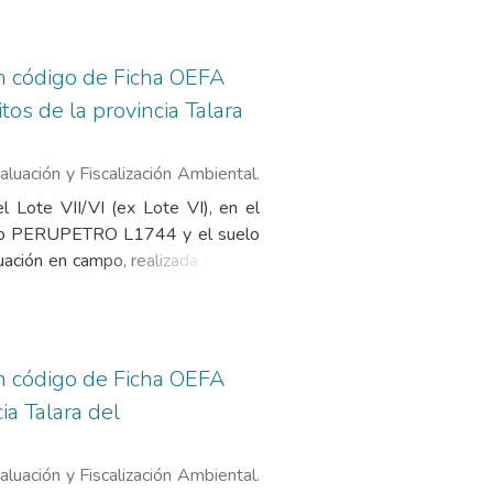
ontaminado con hidrocarburos que
maciones de riesgo para la salud
das como de nivel medio. Contiene
on código de Ficha OEFA
 pasivo ambiental en el subsector
tos de la provincia Talara
de suelo, 5. Informe de ensayo de
cha de identificación de Pasivos
luación y Fiscalización Ambiental.
Pasivos Ambientales del Subsector
l Lote VII/VI (ex Lote VI), en el
ódigo PERUPETRO L1744 y el suelo
ción en campo, realizada en abril
erto y expuesto al ambiente. Los
carburos (fracciones F2 y F3) que
 el Estudio PERUPETRO realizado
andono temporal (ATA) con código
on código de Ficha OEFA
eguridad y la calidad ambiental es
ia Talara del
ificación de pasivo ambiental en el
monitoreo de suelo, 5. Informe de
O), 7. Ficha de identificación de
luación y Fiscalización Ambiental.