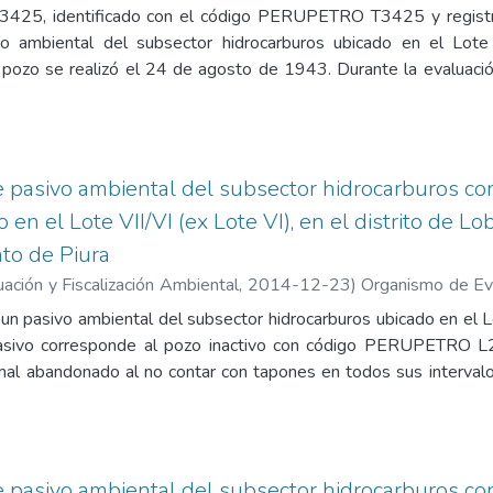
es del OSINERGMIN.
luación de la Calidad Ambiental. Unidad de Identificación de 
T3425, identificado con el código PERUPETRO T3425 y regist
a Ezcurra, Alexis Jacinto
;
Guillén Pantigozo, Carlos Allen
o ambiental del subsector hidrocarburos ubicado en el Lote I
 pozo se realizó el 24 de agosto de 1943. Durante la evaluaci
 que el pozo se encuentra mal abandonado, ya que carece del ú
 hasta la superficie, así como de la varilla de acero señalizado
suelo circundante, las concentraciones de las fracciones F1, F2 
CA) para suelo de uso agrícola. En consecuencia, el nivel de ries
de pasivo ambiental del subsector hidrocarburos c
ó como bajo. El informe contiene los siguientes anexos: 1. Regi
en el Lote VII/VI (ex Lote VI), en el distrito de Lob
sivo ambiental en el subsector hidrocarburo (OEFA), 3. Mapa de u
to de Piura
o, 5. Informe de ensayo de laboratorio, 6. Ficha de infor
ha de identificación de Pasivos Ambientales del OSINERGMIN.
ación y Fiscalización Ambiental
,
2014-12-23
)
Organismo de Eva
luación de la Calidad Ambiental. Unidad de Identificación de 
a un pasivo ambiental del subsector hidrocarburos ubicado en el Lo
o Shimabukuro, Jessica Candy
;
Guillén Pantigozo, Carlos Allen
 pasivo corresponde al pozo inactivo con código PERUPETRO L
mal abandonado al no contar con tapones en todos sus intervalo
la Ficha OEFA F00955. Durante la evaluación de campo realizad
.5 pulgadas de diámetro con una tapa de fierro soldada, sin válv
n hidrocarburos en el área circundante, las concentraciones de l
alidad Ambiental (ECA) para suelo agrícola. El análisis de ries
de pasivo ambiental del subsector hidrocarburos c