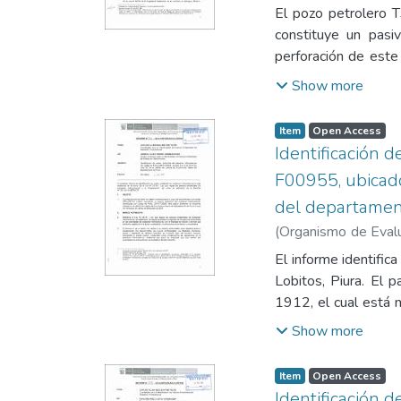
Pasivos Ambiental
Subdirección de Eva
El pozo petrolero 
Hidrocarburos
;
Veron
constituye un pasiv
perforación de este
2014, se determinó
Show more
desde los 200 metros
hidrocarburos en el 
Item
Open Access
Calidad Ambiental (E
Identificación 
ambiente se calific
F00955, ubicado 
identificación de pa
del departamen
Monitoreo de Suel
PERUPETRO), 7. Fic
(
Organismo de Evalu
Subdirección de Eva
El informe identific
Hidrocarburos
;
Oshir
Lobitos, Piura. El
1912, el cual está 
fue registrado con 
Show more
casing corroído de 6
suelo impregnado co
Item
Open Access
los Estándares de C
Identificación 