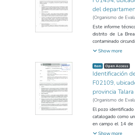
F01494, ubicado 
del departamen
(
Organismo de Evalu
Subdirección de Eva
Este informe técnico
Hidrocarburos
;
Oshir
distrito de La Bre
contaminado circund
2014 no detectó em
Show more
concentración de la
suelo agrícola en u
Item
Open Access
abierto, sin elemen
Identificación 
para la salud, la s
F02109, ubicado 
fotográfico, 2. Fic
provincia Talar
ubicación geográfica
pozo (Fuente: Estu
(
Organismo de Evalu
Subdirección de Eva
El pozo identificad
Hidrocarburos
;
Alfar
catalogado como un 
en campo el 14 de 
cerrado ni en cond
Show more