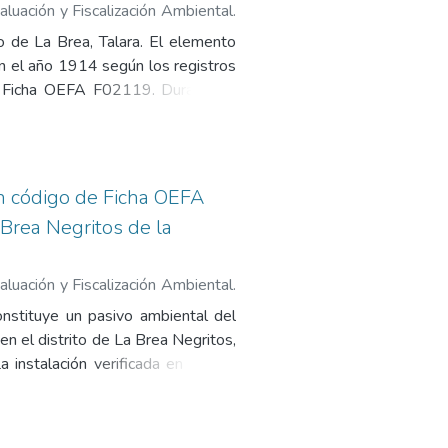
cha de identificación de Pasivos
luación y Fiscalización Ambiental.
Pasivos Ambientales del Subsector
ito de La Brea, Talara. El elemento
n el año 1914 según los registros
de Ficha OEFA F02119. Durante la
cuentra mal abandonado, con un
ismo, se confirmó la presencia de
acciones F2 y F3 que superan los
la salud, seguridad y ambiente se
on código de Ficha OEFA
ha para la identificación de pasivo
a Brea Negritos de la
4. Reporte de Monitoreo de Suelo,
 Estudio PERUPETRO), 7. Ficha de
luación y Fiscalización Ambiental.
Pasivos Ambientales del Subsector
tituye un pasivo ambiental del
n el distrito de La Brea Negritos,
a instalación verificada en campo
orroído abierto a la intemperie, lo
 se detectó suelo contaminado por
 uso agrícola. Históricamente, el