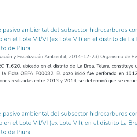
e cierre necesarios, como válvulas, lo que lo deja expuesto a
carburos (fracciones F2 y F3) en el suelo circundante, las 
ad Ambiental (ECA) para uso agrícola. Por este motivo, el in
imado para la salud, la seguridad de la población y la calidad 
de pasivo ambiental del subsector hidrocarburos c
siguientes anexos: 1. Registro fotográfico, 2. Ficha para la ident
en el Lote VII/VI (ex Lote VII) en el distrito de La 
buro (OEFA), 3. Mapa de ubicación geográfica, 4. Reporte de M
to de Piura
io, 6. Ficha de información de pozo (Fuente: Estudio PERUPETR
es del OSINERGMIN.
ación y Fiscalización Ambiental
,
2014-12-23
)
Organismo de Eva
luación de la Calidad Ambiental. Unidad de Identificación de 
_620, ubicado en el distrito de La Brea, Talara, constituye 
o Shimabukuro, Jessica Candy
;
Guillén Pantigozo, Carlos Allen
n la Ficha OEFA F00092. El pozo inició fue perforado en 1912
iones realizadas entre 2013 y 2014, se determinó que se encu
tico y presenta una conductora de madera abierta al ambiente.
 con características combustibles y una contaminación del s
ad Ambiental (ECA) para uso agrícola. Específicamente, la Fracc
 Debido a estos factores, el organismo estimó un nivel de riesgo
de pasivo ambiental del subsector hidrocarburos c
 calidad del ambiente en la zona. Contiene los siguientes anexos
en el Lote VII/VI (ex Lote VII), en el distrito La Br
ión de pasivo ambiental en el subsector hidrocarburos (OEFA), 3
to de Piura
o de suelo, 5. Informe de ensayo de laboratorio, 6. Reporte d