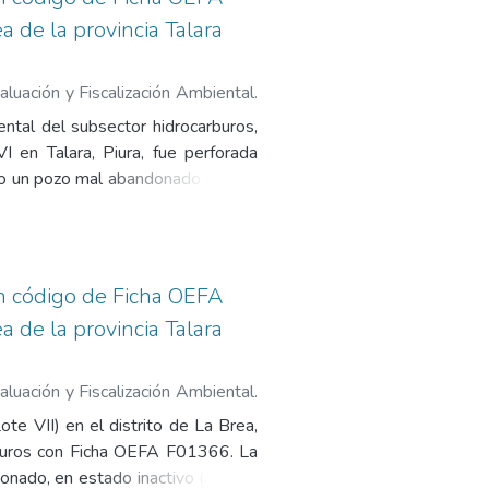
o temporal) fue perforado antes de
ea de la provincia Talara
os siguientes anexos: 1. Registro
 hidrocarburos (OEFA), 3. Mapa de
boratorio, 6. Reporte de monitoreo
luación y Fiscalización Ambiental.
Estudio PERUPETRO), 8. Ficha de
Pasivos Ambientales del Subsector
tal del subsector hidrocarburos,
I en Talara, Piura, fue perforada
omo un pozo mal abandonado debido
 encuentra abierta y sin elementos
e, se identificó suelo contaminado
oncentraciones de hidrocarburos
cola. En consecuencia, el nivel de
on código de Ficha OEFA
l ambiente ha sido calificado como
ea de la provincia Talara
ificación de pasivo ambiental en el
Monitoreo de Suelo, 5. Informe de
O), 7. Ficha de identificación de
luación y Fiscalización Ambiental.
Pasivos Ambientales del Subsector
 VII) en el distrito de La Brea,
arburos con Ficha OEFA F01366. La
onado, en estado inactivo (ATA) y