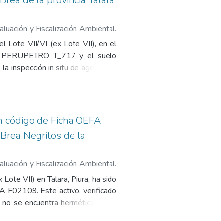
 Brea de la provincia Talara
luación y Fiscalización Ambiental.
Pasivos Ambientales del Subsector
l Lote VII/VI (ex Lote VII), en el
digo PERUPETRO T_717 y el suelo
a inspección in situ de agosto de
 de laboratorio revelaron que la
s de Calidad Ambiental (ECA) para
como mal abandonado al encontrarse
se estimó un nivel de riesgo medio
on código de Ficha OEFA
os siguientes anexos: 1. Registro
a Brea Negritos de la
 hidrocarburos (OEFA), 3. Mapa de
ratorio, 6. Ficha de información de
tales del OSINERGMIN.
luación y Fiscalización Ambiental.
Pasivos Ambientales del Subsector
ote VII) en Talara, Piura, ha sido
A F02109. Este activo, verificado
 no se encuentra herméticamente
O, este pozo fue perforado en el