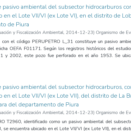
realizado entre los años 2001 y 2002 lo clasificó como un p
de pasivo ambiental del subsector hidrocarburos c
vención 2A, lo que indica que requería rehabilitación o un progr
en el Lote VII/VI (ex Lote VI), en el distrito de Lob
o correctamente. Se ha determinado un nivel de riesgo medio 
to de Piura
idad del ambiente. Contiene los siguientes anexos: 1. Regist
asivo ambiental en el subsector hidrocarburos (OEFA), 3. Mapa d
ación y Fiscalización Ambiental
,
2014-12-23
)
Organismo de Eva
uelo, 5. Informe de ensayo de laboratorio, 6. Reporte de 
luación de la Calidad Ambiental. Unidad de Identificación de 
do con el código PERUPETRO L_31 constituye un pasivo ambien
a de información de pozo (Fuente: Estudio PERUPETRO), 8. Fi
Ttito, Raphael
;
Guillén Pantigozo, Carlos Allen
 Ficha OEFA F01171. Según los registros históricos del estu
SINERGMIN.
1 y 2002, este pozo fue perforado en el año 1953. Se ubica 
l distrito de Lobitos, provincia de Talara, departamento de Piur
n pozo mal abandonado debido a la ausencia de un último tapó
 la superficie y la falta de una varilla de acero reglamentaria 
suelo impregnado con hidrocarburos en las fracciones F2 y 
de pasivo ambiental del subsector hidrocarburos, c
 concentraciones no superan los Estándares de Calidad Ambiental
en el Lote VII/VI (ex Lote VII), del distrito de La 
ntes anexos: 1. Registro fotográfico, 2. Ficha para la identific
lara del departamento de Piura
uros (OEFA), 3. Mapa de ubicación geográfica, 4. Reporte de 
io, 6. Ficha de información de pozo (fuente: Estudio PERUPETR
ación y Fiscalización Ambiental
,
2014-12-23
)
Organismo de Eva
es del OSINERGMIN.
luación de la Calidad Ambiental. Unidad de Identificación de 
T2960, identificado como un pasivo ambiental del subsector
a Schwartz, Guillermo Filer
;
Guillén Pantigozo, Carlos Allen
e encuentra ubicado en el Lote VII/VI (ex Lote VII), en el distr