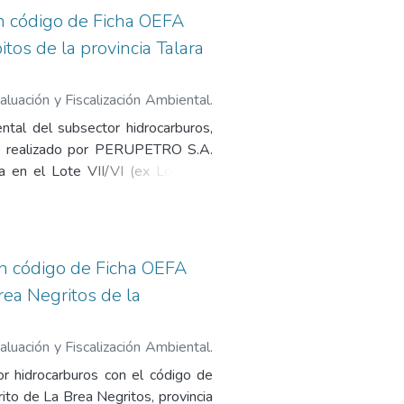
ozo con abandono temporal (ATA)
on código de Ficha OEFA
ama de abandono técnico definitivo
itos de la provincia Talara
para la salud, la seguridad de la
ro fotográfico, 2. Ficha para la
e ubicación geográfica, 4. Reporte
luación y Fiscalización Ambiental.
Monitoreo de Emisiones Gaseosas
Pasivos Ambientales del Subsector
tal del subsector hidrocarburos,
cha de identificación de Pasivos
dio realizado por PERUPETRO S.A.
en el Lote VII/VI (ex Lote VI),
a. La evaluación técnica determinó
n de cemento desde los 200 metros
con la numeración del pozo soldada.
F3, los análisis de laboratorio
on código de Ficha OEFA
 (ECA) para suelo de uso agrícola.
Brea Negritos de la
ación de pasivos ambientales en el
monitoreo de suelo, 5. Informe de
O), 7. Ficha de Identificación de
luación y Fiscalización Ambiental.
Pasivos Ambientales del Subsector
 hidrocarburos con el código de
ito de La Brea Negritos, provincia