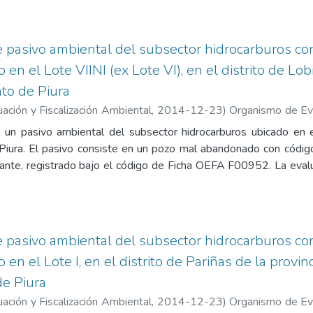
ación técnica reveló un tubing corroído y suelo circundante c
ares de Calidad Ambiental (ECA) para uso agrícola. Las esti
d de la población y la calidad del ambiente han sido determina
de pasivo ambiental del subsector hidrocarburos c
os: 1. Registro fotográfico, 2. Ficha para la identificación de
en el Lote VIINI (ex Lote VI), en el distrito de Lobi
), 3. Mapa de ubicación geográfica, 4. Reporte de monitoreo 
to de Piura
cha de información de pozo (Fuente: Estudio PERUPETRO), 7. Fi
SINERGMIN.
ación y Fiscalización Ambiental
,
2014-12-23
)
Organismo de Eva
luación de la Calidad Ambiental. Unidad de Identificación de 
ca un pasivo ambiental del subsector hidrocarburos ubicado en e
o Shimabukuro, Jessica Candy
;
Guillén Pantigozo, Carlos Allen
s, Piura. El pasivo consiste en un pozo mal abandonado con c
ante, registrado bajo el código de Ficha OEFA F00952. La evalua
que el pozo carece de elementos de cierre, encontrándose abi
orio en el área circundante revelaron concentraciones de hidro
ares de Calidad Ambiental para suelo de uso agrícola. Según
 este pozo fue clasificado originalmente como un pozo con ab
de pasivo ambiental del subsector hidrocarburos c
 El informe concluye que el nivel de riesgo para la salud, la s
en el Lote I, en el distrito de Pariñas de la provinc
siguientes anexos: 1. Registro fotográfico, 2. Ficha para la ident
e Piura
uros (OEFA), 3. Mapa de ubicación geográfica, 4. Reporte de 
io, 6. Ficha de información de pozo (Fuente: Estudio PERUPETR
ación y Fiscalización Ambiental
,
2014-12-23
)
Organismo de Eva