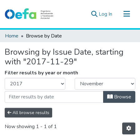
(current)
Log In
Communities & Collections
Home
Browse by Date
All of DSpace
Browsing by Issue Date, starting
Estad. Externas
with "2017-11-29"
Guias ▾
Filter results by year or month
Browse
All browse results
Now showing
1 - 1 of 1