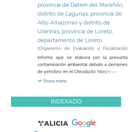
provincia de Datem del Marañón,
distrito de Lagunas, provincia de
Alto Amazonas y distrito de
Urarinas, provincia de Loreto,
departamento de Loreto
(
Organismo de Evaluación y Fiscalización
Ambiental
,
2017-11-29
)
Solar Palomino,
Informe que se elabora por la presunta
Pabel Dalmiro del
;
Inuma Oliveira, John
contaminación ambiental debido a derrames
Adams
de petróleo en el Oleoducto Norperuano en
los distritos de Barranca y Pastaza,
Show more
provincia de Datem del Marañón, distrito de
Lagunas, provincia de Alto Amazonas y
distrito de Urarinas, provincia de Loreto,
INDEXADO
departamento de Loreto. Se incluyen los
anexos: 1. Mapa de los puntos de
monitoreo ambiental de calidad de agua - 2.
Registro fotográfico - 3. Hojas de registro