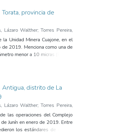
s admitidos. El lineamiento señala
ormatos digitales específicos y la
 Torata, provincia de
blicación de información y asigna
tión y difusión de la información
s, Lázaro Walther
;
Torres Pereira,
de la Unidad Minera Cuajone, en el
ero de 2019. Menciona como una de
diámetro menor a 10 micras (PM10)
mbiental para aire establecidos en
exo 1. Mapa de ubicación de la
 Certificados de calibración.
 Antigua, distrito de La
9
s, Lázaro Walther
;
Torres Pereira,
rancisco
a de las operaciones del Complejo
o de Junín en enero de 2019. Entre
ieron los estándares de calidad
lecidos en el Decreto Supremo N.°