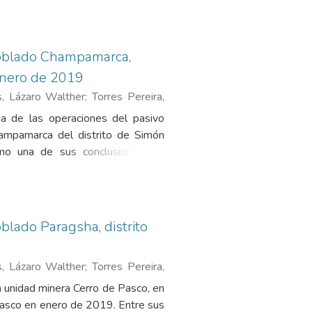
exos: Anexo 1. Mapa de ubicación
tados -- Anexo 3. Certificados de
o poblado Champamarca,
 enero de 2019
s, Lázaro Walther
;
Torres Pereira,
rancisco
ia de las operaciones del pasivo
hampamarca del distrito de Simón
mo una de sus conclusiones las
nse Air Ambient Quality Criteria
e la calidad del aire CA-SB-02.
ancia ambiental CA-SB-02 -- Anexo
 -- Anexo 4. Cadena de custodia --
oblado Paragsha, distrito
s, Lázaro Walther
;
Torres Pereira,
rancisco
la unidad minera Cerro de Pasco, en
 Pasco en enero de 2019. Entre sus