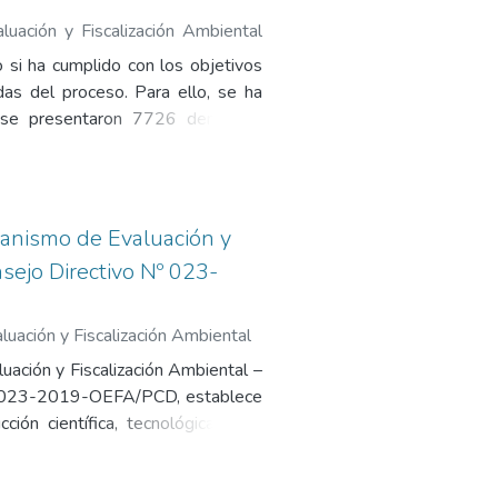
uación y Fiscalización Ambiental
 si ha cumplido con los objetivos
as del proceso. Para ello, se ha
 se presentaron 7726 denuncias
ntextual que describe la normativa
unscribe la presente evaluación ex
 Sinada. En seguida se detallan los
nformación, para luego determinar
rganismo de Evaluación y
las conclusiones y recomendaciones.
sejo Directivo Nº 023-
uación y Fiscalización Ambiental
luación y Fiscalización Ambiental –
.° 023-2019-OEFA/PCD, establece
ción científica, tecnológica y de
o define objetivos, alcance, base
orio. Asimismo, precisa conceptos