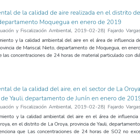
ceso abierto, metadatos, interoperabilidad y tipos de documento
a remisión e incorporación de documentos, tales como el uso de f
ntal de la calidad de aire realizada en el distrito de
cias Creative Commons. También regula excepciones para la pu
, departamento Moquegua en enero de 2019
 las distintas áreas del OEFA para garantizar una adecuada ges
ación y Fiscalización Ambiental
,
2019-02-28
)
Fajardo Varga
Andrés Daniel
;
García Aragón, Francisco
iento y la calidad ambiental del aire en el área de influencia 
 provincia de Mariscal Nieto, departamento de Moquegua, en en
e las concentraciones de 24 horas de material particulado con 
o de 2019 no excedieron el valor de los Estándares de Calidad A
o N.º 003-2017-MINAM. Contiene los siguientes anexos: An
ia ambiental -- Anexo 2. Sistematización de resultados -- Anexo 3.
ntal de la calidad del aire, en el sector de La Oroya
a de Yauli, departamento de Junín en enero de 201
ación y Fiscalización Ambiental
,
2019-02-28
)
Fajardo Varga
Andrés Daniel
;
Aliaga Martínez, Rulman Raphael
;
García Aragón, F
iento y la calidad ambiental del aire en el área de influenci
oya, en el distrito de La Oroya, provincia de Yauli, departament
enciona que Las concentraciones de 24 horas de SO2 no exced
 establecidos para el Complejo Metalúrgico de La Oroya estab