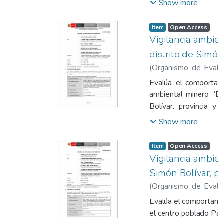
Show more
074-2001-PCM (365 
de la estación fija
Item
Open Access
calibración.
Vigilancia ambi
distrito de Sim
(
Organismo de Evalu
Rina
;
Bríos Abanto, 
Evalúa el comporta
ambiental minero “
Bolívar, provinci
concentraciones de
Show more
2012 (AAQC) establ
Contiene los siguie
Item
Open Access
2. Sistematización 
Vigilancia ambie
Anexo 5. Informe de
Simón Bolívar, 
(
Organismo de Evalu
Rina
;
Bríos Abanto, 
Evalúa el comportami
el centro poblado P