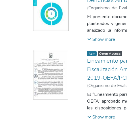
Denuncias Ambi
(
Organismo de Evalu
(OEFA)
El presente documen
planteados y gener
analizado la info
ambientales. La inf
Show more
y reglas del Sinada
– post; luego se rea
Item
Open Access
objetivos de la eva
Lineamiento par
las variables e indic
Fiscalización A
2019-OEFA/PC
(
Organismo de Evalua
El “Lineamiento para
OEFA” aprobado med
las disposiciones p
innovación generada
Show more
legal y responsabil