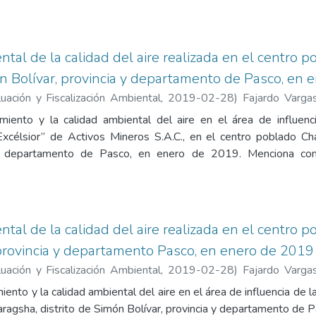
µg/m3 para periodo de 24 horas). Contiene los siguientes an
 de vigilancia ambiental -- Anexo 2. Sistematización de resul
ental de la calidad del aire realizada en el centr
ón Bolívar, provincia y departamento de Pasco, en
ación y Fiscalización Ambiental
,
2019-02-28
)
Fajardo Varga
Andrés Daniel
;
Aliaga Martínez, Rulman Raphael
;
García Aragón, F
miento y la calidad ambiental del aire en el área de influenc
Excélsior” de Activos Mineros S.A.C., en el centro poblado C
a y departamento de Pasco, en enero de 2019. Menciona co
 plomo en PM10 no excedieron la normativa referencial canadie
ecido en 0,5 µg/m³ en la estación de vigilancia ambiental d
ntes anexos: Anexo 1. Mapa de ubicación de la estación de vigil
de resultados -- Anexo 3. Certificados de calibración de equipos
ntal de la calidad del aire realizada en el centro p
 ensayo de laboratorio.
provincia y departamento Pasco, en enero de 2019
ación y Fiscalización Ambiental
,
2019-02-28
)
Fajardo Varga
Andrés Daniel
;
Aliaga Martínez, Rulman Raphael
;
García Aragón, F
ento y la calidad ambiental del aire en el área de influencia de 
aragsha, distrito de Simón Bolívar, provincia y departamento de