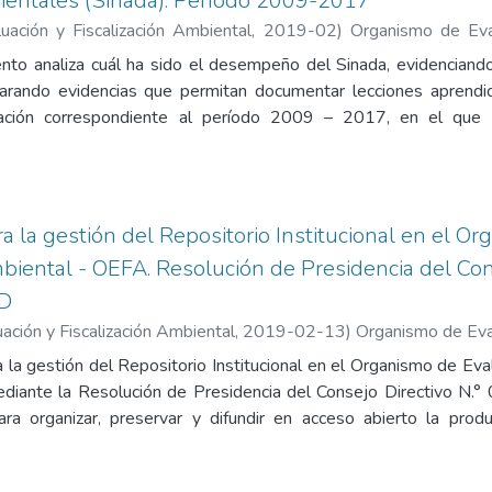
entales (Sinada). Período 2009-2017
ación y Fiscalización Ambiental
,
2019-02
)
Organismo de Eval
to analiza cuál ha sido el desempeño del Sinada, evidenciando
arando evidencias que permitan documentar lecciones aprendid
rmación correspondiente al período 2009 – 2017, en el que
ormación se presenta de la siguiente manera: primero el marco co
; como segundo punto tenemos el marco teórico en el que se circ
liza una descripción del problema en torno al funcionamiento del
luación, se presenta la metodología empleada y las fuentes de i
a la gestión del Repositorio Institucional en el O
adores. El principal aporte está en el análisis de los resultados, 
mbiental - OEFA. Resolución de Presidencia del Con
D
ción y Fiscalización Ambiental
,
2019-02-13
)
Organismo de Eval
 la gestión del Repositorio Institucional en el Organismo de Eva
iante la Resolución de Presidencia del Consejo Directivo N
ara organizar, preservar y difundir en acceso abierto la produc
 por el OEFA en materia de fiscalización ambiental. El document
idades institucionales vinculadas al funcionamiento del reposit