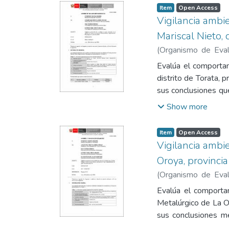
relacionados con ac
Item
Open Access
los criterios para l
Vigilancia ambie
aplicación de licen
Mariscal Nieto
responsabilidades a
(
Organismo de Evalu
institucional.
Rina
;
Bríos Abanto, 
Evalúa el comportam
distrito de Torata,
sus conclusiones qu
registradas en ener
Show more
el Decreto Suprem
estación de vigilanc
Item
Open Access
Vigilancia ambie
Oroya, provinci
(
Organismo de Evalu
Rina
;
Bríos Abanto, 
Evalúa el comportam
Metalúrgico de La Or
sus conclusiones m
ambiental para aire