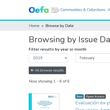
Communities & Collections
A
Home
Browse by Date
Browsing by Issue Da
Filter results by year or month
All browse results
Now showing
1 - 6 of 6
Item
Open Access
Evaluación ex-p