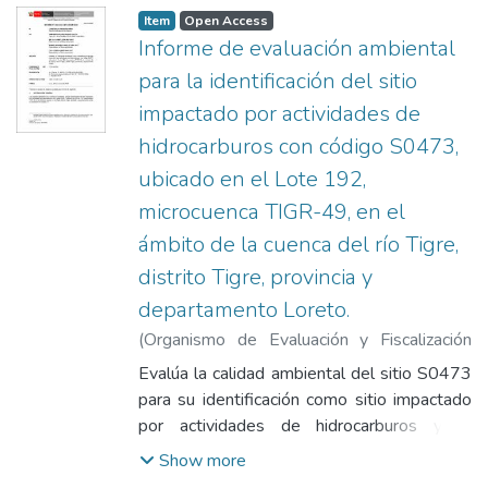
Item
Open Access
Informe de evaluación ambiental
para la identificación del sitio
impactado por actividades de
hidrocarburos con código S0473,
ubicado en el Lote 192,
microcuenca TIGR-49, en el
ámbito de la cuenca del río Tigre,
distrito Tigre, provincia y
departamento Loreto.
(
Organismo de Evaluación y Fiscalización
Ambiental
,
2021-03-31
)
Eneque Puicón,
Evalúa la calidad ambiental del sitio S0473
Armando Martín
;
León Antunez, Milena
para su identificación como sitio impactado
Jenny
;
Padilla Santoyo, Marco Antonio
;
por actividades de hidrocarburos y la
Núñez Sánchez, Tino Jesús
;
García Aragón,
estimación del nivel de riesgo a la salud y al
Show more
Francisco
ambiente. El sitio S0473 está ubicado en el