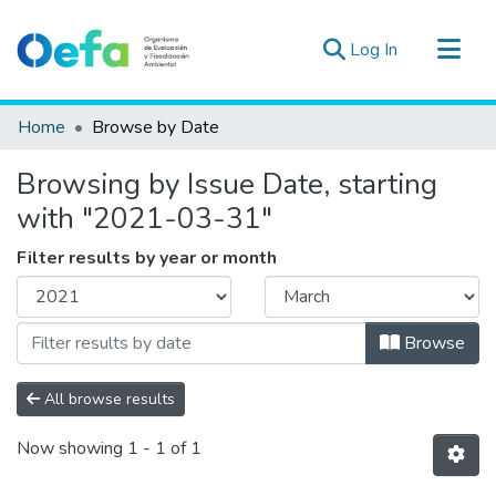
(current)
Log In
Communities & Collections
Home
Browse by Date
All of DSpace
Browsing by Issue Date, starting
Estad. Externas
with "2021-03-31"
Guias ▾
Filter results by year or month
Browse
All browse results
Now showing
1 - 1 of 1