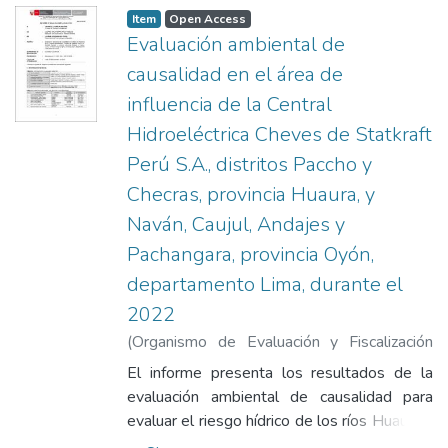
Item
Open Access
Evaluación ambiental de
causalidad en el área de
influencia de la Central
Hidroeléctrica Cheves de Statkraft
Perú S.A., distritos Paccho y
Checras, provincia Huaura, y
Naván, Caujul, Andajes y
Pachangara, provincia Oyón,
departamento Lima, durante el
2022
(
Organismo de Evaluación y Fiscalización
Ambiental
,
2022-12-15
)
Organismo de
El informe presenta los resultados de la
Evaluación y Fiscalización Ambiental.
evaluación ambiental de causalidad para
Dirección de Evaluación Ambiental.
evaluar el riesgo hídrico de los ríos Huaura y
Subdirección Técnica Científica
;
Fajardo
Checras por operación de la Central