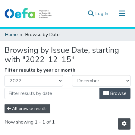
(current)
Log In
Communities & Collections
Home
Browse by Date
All of DSpace
Browsing by Issue Date, starting
Estad. Externas
with "2022-12-15"
Guias ▾
Filter results by year or month
Browse
All browse results
Now showing
1 - 1 of 1