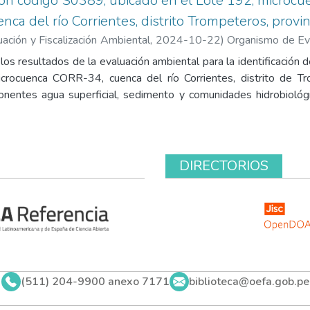
on código S0389, ubicado en el Lote 192, microc
enca del río Corrientes, distrito Trompeteros, prov
ación y Fiscalización Ambiental
,
2024-10-22
)
Organismo de Eva
ción Ambiental. Subdirección de Sitios Impactados
;
Morales Quil
los resultados de la evaluación ambiental para la identificación
yo, Marco Antonio
;
Núñez Sánchez, Tino Jesús
;
Fajardo Vargas, L
crocuenca CORR-34, cuenca del río Corrientes, distrito de Tr
nentes agua superficial, sedimento y comunidades hidrobiológi
arburos totales de petróleo (TPH) y compuestos aromáticos poli
 superan los valores referenciales en varios puntos de muest
ón. En agua superficial no se registraron superaciones significa
rgo, se identificaron indicios organolépticos asociados a hidro
DIRECTORIOS
 en la estructura de las comunidades de macroinvertebrados bent
eces no evidenciaron afectaciones generalizadas. Con base en
ción de sitio impactado por actividades de hidrocarburos y prese
 acciones de remediación ambiental.
(511) 204-9900 anexo 7171
biblioteca@oefa.gob.pe