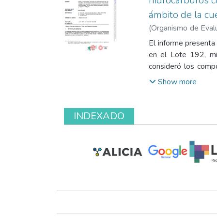
hidrocarburos c
ámbito de la cu
(
Organismo de Evalu
Dirección de Evalua
El informe presenta 
Jenny
;
Padilla Santo
en el Lote 192, mi
consideró los compo
presencia de hidroc
Show more
concentraciones que
focos de contaminaci
ambiental; sin emba
INDEXADO
mostró alteraciones
organolépticos en p
cumple con la defini
su priorización para