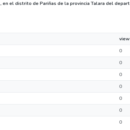
en el distrito de Pariñas de la provincia Talara del depar
view
0
0
0
0
0
0
0