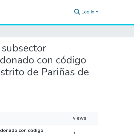
Log In
l subsector
ndonado con código
trito de Pariñas de
views
andonado con código