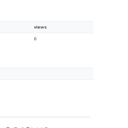
views
6