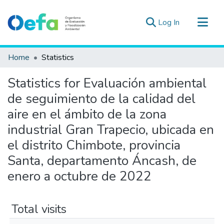
(current)
Log In
Communities & Collections
Home
Statistics
All of DSpace
Statistics for Evaluación ambiental
Estad. Externas
de seguimiento de la calidad del
Guias ▾
aire en el ámbito de la zona
industrial Gran Trapecio, ubicada en
el distrito Chimbote, provincia
Santa, departamento Áncash, de
enero a octubre de 2022
Total visits