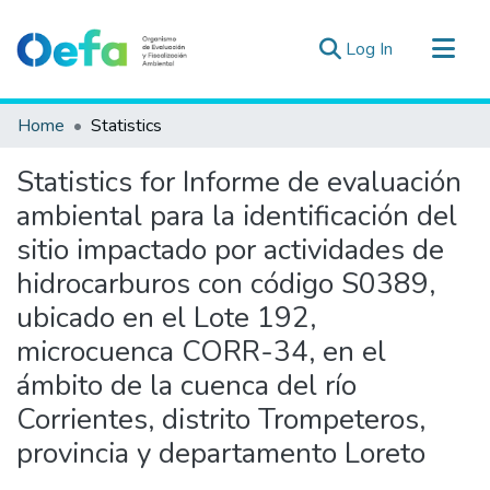
(current)
Log In
Communities & Collections
Home
Statistics
All of DSpace
Statistics for Informe de evaluación
Estad. Externas
ambiental para la identificación del
Guias ▾
sitio impactado por actividades de
hidrocarburos con código S0389,
ubicado en el Lote 192,
microcuenca CORR-34, en el
ámbito de la cuenca del río
Corrientes, distrito Trompeteros,
provincia y departamento Loreto