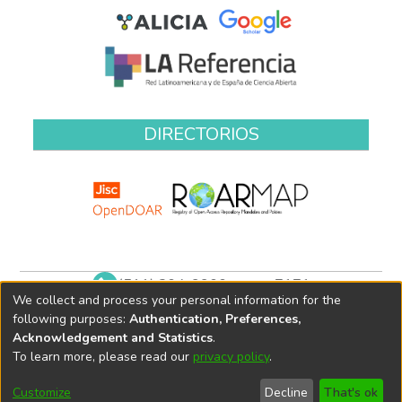
DIRECTORIOS
(511) 204-9900 anexo 7171
We collect and process your personal information for the
biblioteca@oefa.gob.pe
following purposes:
Authentication, Preferences,
Acknowledgement and Statistics
.
To learn more, please read our
privacy policy
.
Customize
Decline
That's ok