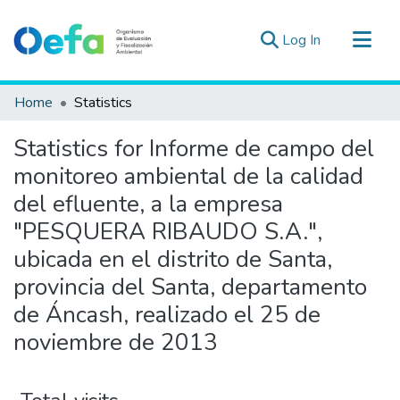
(current)
Log In
Communities & Collections
Home
Statistics
All of DSpace
Statistics for Informe de campo del
Estad. Externas
monitoreo ambiental de la calidad
Guias ▾
del efluente, a la empresa
"PESQUERA RIBAUDO S.A.",
ubicada en el distrito de Santa,
provincia del Santa, departamento
de Áncash, realizado el 25 de
noviembre de 2013