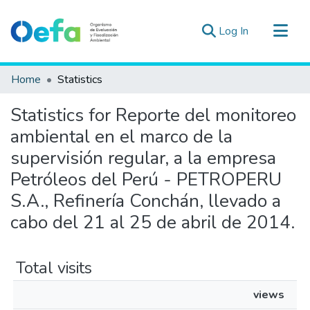
(current)
Log In
Communities & Collections
Home
Statistics
All of DSpace
Statistics for Reporte del monitoreo
Estad. Externas
ambiental en el marco de la
Guias ▾
supervisión regular, a la empresa
Petróleos del Perú - PETROPERU
S.A., Refinería Conchán, llevado a
cabo del 21 al 25 de abril de 2014.
Total visits
views