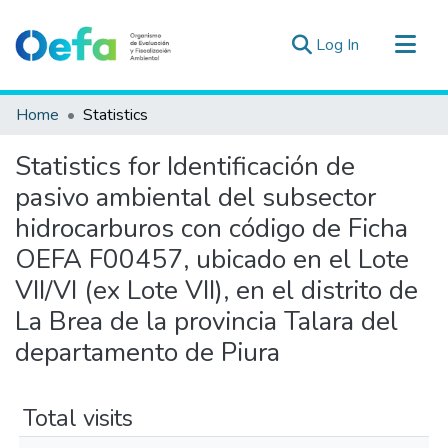
(current)
Log In
Communities & Collections
Home
Statistics
All of DSpace
Statistics for Identificación de
Estad. Externas
pasivo ambiental del subsector
Guias ▾
hidrocarburos con código de Ficha
OEFA F00457, ubicado en el Lote
VII/VI (ex Lote VII), en el distrito de
La Brea de la provincia Talara del
departamento de Piura
Total visits