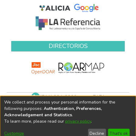
DIRECTORIOS
(511) 204-9900 anexo 7171
We collect and process your personal information for the
biblioteca@oefa.gob.pe
following purposes:
Authentication, Preferences,
Acknowledgement and Statistics
.
To learn more, please read our
privacy policy
.
Customize
Decline
That's ok