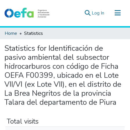
(current)
Log In
Communities & Collections
Home
Statistics
All of DSpace
Statistics for Identificación de
Estad. Externas
pasivo ambiental del subsector
Guias ▾
hidrocarburos con código de Ficha
OEFA F00399, ubicado en el Lote
VII/VI (ex Lote VII), en el distrito de
La Brea Negritos de la provincia
Talara del departamento de Piura
Total visits