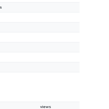
s
views