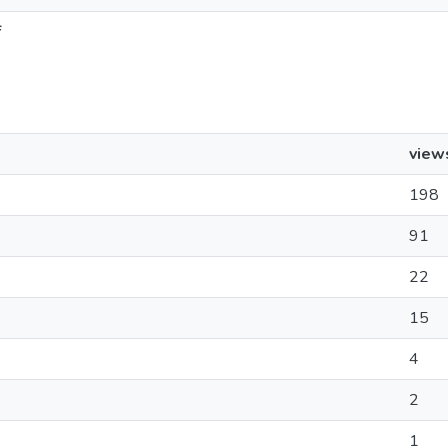
f
view
198
91
22
15
4
2
1