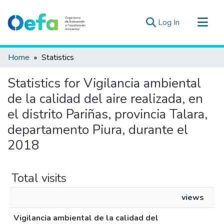
(current)
Log In
Communities & Collections
Home
Statistics
All of DSpace
Statistics for Vigilancia ambiental
Estad. Externas
de la calidad del aire realizada, en
Guias ▾
el distrito Pariñas, provincia Talara,
departamento Piura, durante el
2018
Total visits
views
Vigilancia ambiental de la calidad del