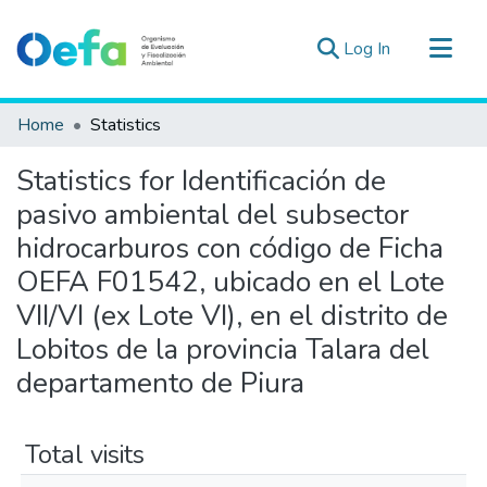
(current)
Log In
Communities & Collections
Home
Statistics
All of DSpace
Statistics for Identificación de
Estad. Externas
pasivo ambiental del subsector
Guias ▾
hidrocarburos con código de Ficha
OEFA F01542, ubicado en el Lote
VII/VI (ex Lote VI), en el distrito de
Lobitos de la provincia Talara del
departamento de Piura
Total visits