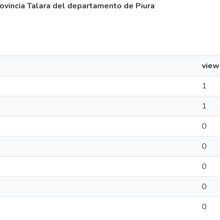
provincia Talara del departamento de Piura
view
1
1
0
0
0
0
0