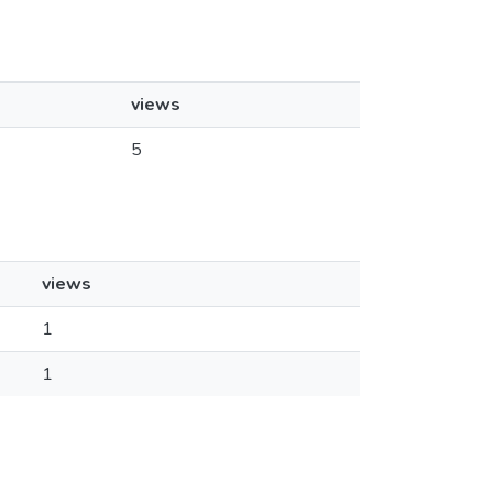
views
5
views
1
1