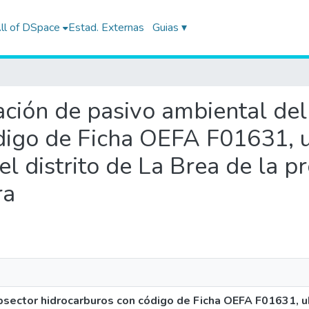
ll of DSpace
Estad. Externas
Guias ▾
icación de pasivo ambiental de
digo de Ficha OEFA F01631, u
 el distrito de La Brea de la p
ra
bsector hidrocarburos con código de Ficha OEFA F01631, ub