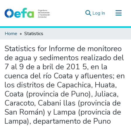
(current)
Log In
Communities & Collections
Home
Statistics
All of DSpace
Statistics for Informe de monitoreo
Estad. Externas
de agua y sedimentos realizado del
Guias ▾
7 al 9 de a bril de 201 5, en la
cuenca del río Coata y afluentes; en
los distritos de Capachica, Huata,
Coata (provincia de Puno), Juliaca,
Caracoto, Cabani llas (provincia de
San Román) y Lampa (provincia de
Lampa), departamento de Puno