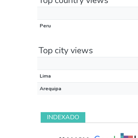
Top country views
Peru
Top city views
Lima
Arequipa
INDEXADO