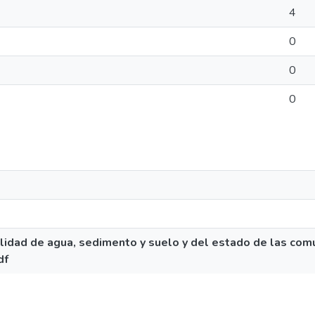
4
0
0
0
lidad de agua, sedimento y suelo y del estado de las com
df