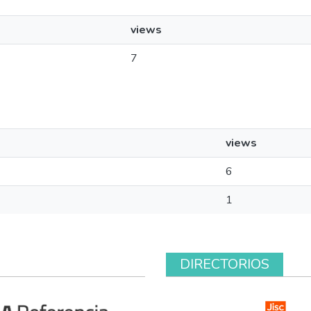
views
7
views
6
1
DIRECTORIOS