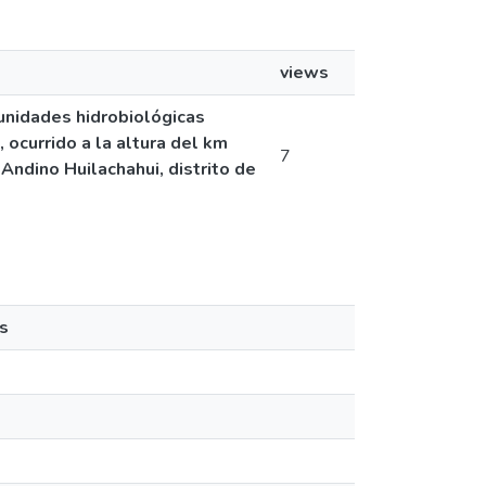
views
unidades hidrobiológicas
 ocurrido a la altura del km
7
ndino Huilachahui, distrito de
s