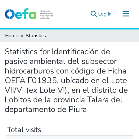
(current)
Log In
Communities & Collections
Home
Statistics
All of DSpace
Statistics for Identificación de
Estad. Externas
pasivo ambiental del subsector
Guias ▾
hidrocarburos con código de Ficha
OEFA F01935, ubicado en el Lote
VII/VI (ex Lote VI), en el distrito de
Lobitos de la provincia Talara del
departamento de Piura
Total visits