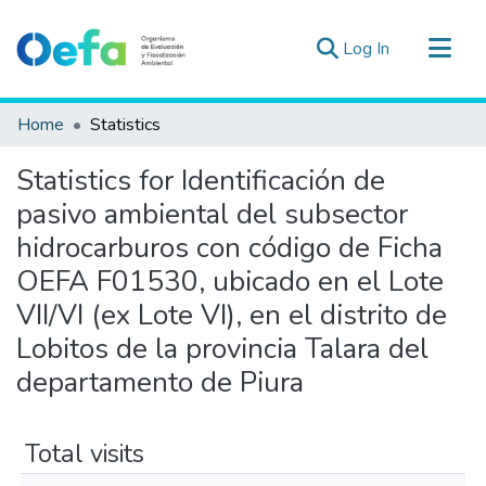
(current)
Log In
Communities & Collections
Home
Statistics
All of DSpace
Statistics for Identificación de
Estad. Externas
pasivo ambiental del subsector
Guias ▾
hidrocarburos con código de Ficha
OEFA F01530, ubicado en el Lote
VII/VI (ex Lote VI), en el distrito de
Lobitos de la provincia Talara del
departamento de Piura
Total visits