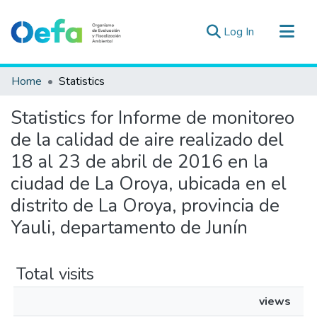
(current)
Log In
Communities & Collections
Home
Statistics
All of DSpace
Statistics for Informe de monitoreo
Estad. Externas
de la calidad de aire realizado del
Guias ▾
18 al 23 de abril de 2016 en la
ciudad de La Oroya, ubicada en el
distrito de La Oroya, provincia de
Yauli, departamento de Junín
Total visits
views