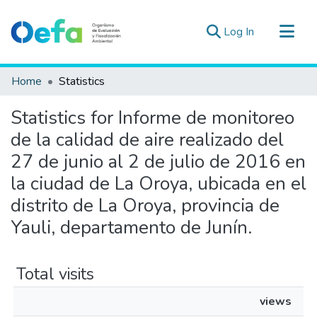
(current)
Log In
Communities & Collections
Home
Statistics
All of DSpace
Statistics for Informe de monitoreo
Estad. Externas
de la calidad de aire realizado del
Guias ▾
27 de junio al 2 de julio de 2016 en
la ciudad de La Oroya, ubicada en el
distrito de La Oroya, provincia de
Yauli, departamento de Junín.
Total visits
views