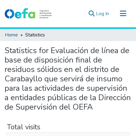
(current)
Log In
Communities & Collections
Home
Statistics
All of DSpace
Statistics for Evaluación de línea de
Estad. Externas
base de disposición final de
Guias ▾
residuos sólidos en el distrito de
Carabayllo que servirá de insumo
para las actividades de supervisión
a entidades públicas de la Dirección
de Supervisión del OEFA
Total visits