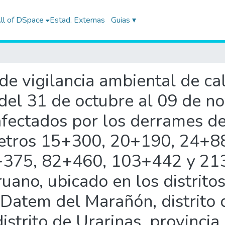
ll of DSpace
Estad. Externas
Guias ▾
e de vigilancia ambiental de c
o del 31 de octubre al 09 de 
fectados por los derrames de
ómetros 15+300, 20+190, 24+
375, 82+460, 103+442 y 213
ano, ubicado en los distrito
 Datem del Marañón, distrito 
strito de Urarinas, provincia 