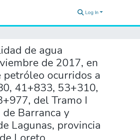
Log In
alidad de agua
noviembre de 2017, en
 petróleo ocurridos a
880, 41+833, 53+310,
+977, del Tramo I
s de Barranca y
de Lagunas, provincia
de Loreto,