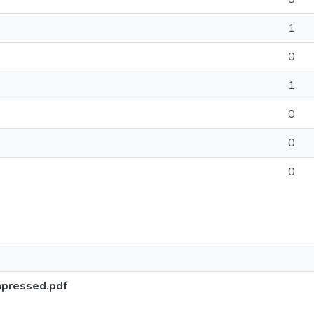
1
0
1
0
0
0
pressed.pdf