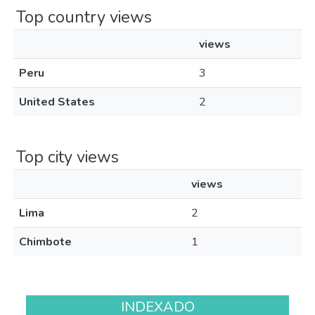
Top country views
views
Peru
3
United States
2
Top city views
views
Lima
2
Chimbote
1
INDEXADO