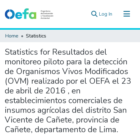
(current)
Log In
Communities & Collections
Home
Statistics
All of DSpace
Statistics for Resultados del
Estad. Externas
monitoreo piloto para la detección
Guias ▾
de Organismos Vivos Modificados
(OVM) realizado por el OEFA el 23
de abril de 2016 , en
establecimientos comerciales de
insumos agrícolas del distrito San
Vicente de Cañete, provincia de
Cañete, departamento de Lima.