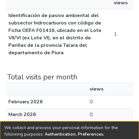
views
Identificación de pasivo ambiental del
subsector hidrocarburos con código de
Ficha OEFA F01416, ubicado en el Lote
1
VII/VI (ex Lote VI), en el distrito de
Pariñas de la provincia Talara del
departamento de Piura
Total visits per month
views
February 2026
0
March 2026
0
April 2026
0
We collect and process your personal information for the
following purposes:
Authentication, Preferences,