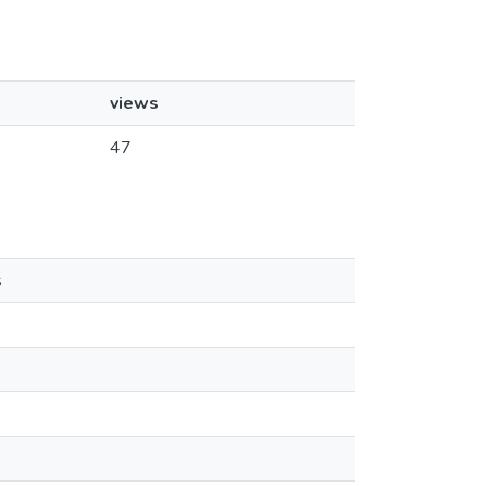
views
47
s