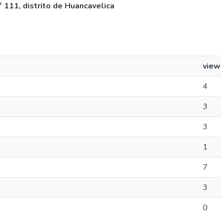
° 111, distrito de Huancavelica
view
4
3
3
1
7
3
0