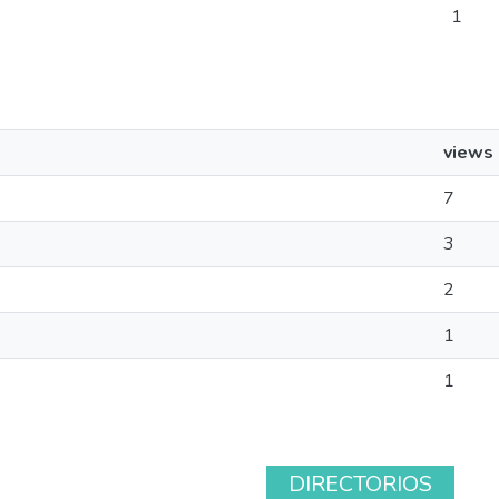
1
views
7
3
2
1
1
DIRECTORIOS