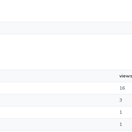
view
16
3
1
1