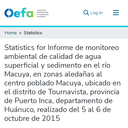
(current)
Log In
Communities & Collections
Home
Statistics
All of DSpace
Statistics for Informe de monitoreo
Estad. Externas
ambiental de calidad de agua
Guias ▾
superficial y sedimento en el río
Macuya, en zonas aledañas al
centro poblado Macuya, ubicado en
el distrito de Tournavista, provincia
de Puerto Inca, departamento de
Huánuco, realizado del 5 al 6 de
octubre de 2015