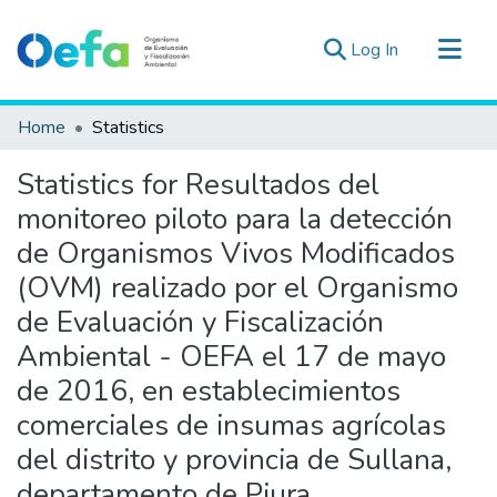
(current)
Log In
Communities & Collections
Home
Statistics
All of DSpace
Statistics for Resultados del
Estad. Externas
monitoreo piloto para la detección
Guias ▾
de Organismos Vivos Modificados
(OVM) realizado por el Organismo
de Evaluación y Fiscalización
Ambiental - OEFA el 17 de mayo
de 2016, en establecimientos
comerciales de insumas agrícolas
del distrito y provincia de Sullana,
departamento de Piura