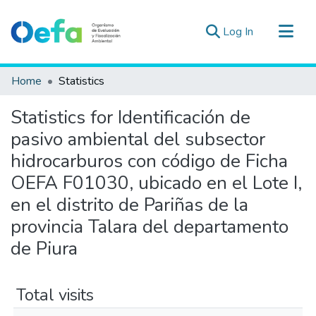
(current)
Log In
Communities & Collections
Home
Statistics
All of DSpace
Statistics for Identificación de
Estad. Externas
pasivo ambiental del subsector
Guias ▾
hidrocarburos con código de Ficha
OEFA F01030, ubicado en el Lote I,
en el distrito de Pariñas de la
provincia Talara del departamento
de Piura
Total visits