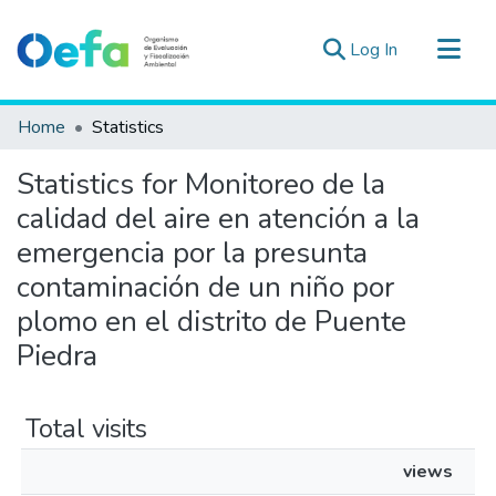
(current)
Log In
Communities & Collections
Home
Statistics
All of DSpace
Statistics for Monitoreo de la
Estad. Externas
calidad del aire en atención a la
Guias ▾
emergencia por la presunta
contaminación de un niño por
plomo en el distrito de Puente
Piedra
Total visits
views