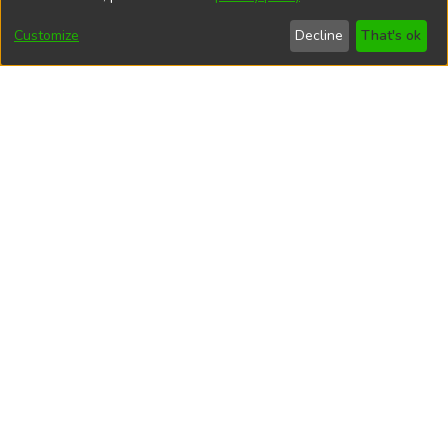
July 2026
0
Customize
Decline
That's ok
August 2026
0
File Visits
views
IF_481-2014-OEFA-DE-SDCA.pdf
40
Top country views
views
Peru
5
Bolivia
1
China
1