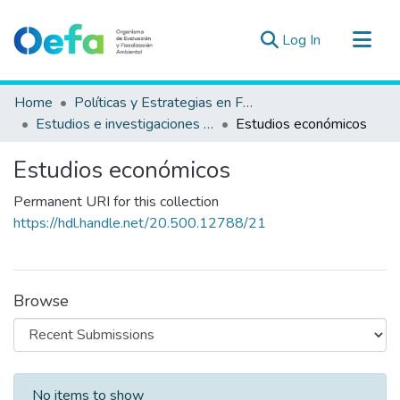
(current)
Log In
Communities & Collections
Home
Políticas y Estrategias en Fiscalización Ambiental
All of DSpace
Estudios e investigaciones en materia de fiscalización ambiental
Estudios económicos
Statistics
Estudios económicos
Estad. Externas
Permanent URI for this collection
Guias ▾
https://hdl.handle.net/20.500.12788/21
Browse
Recent Submissions
No items to show