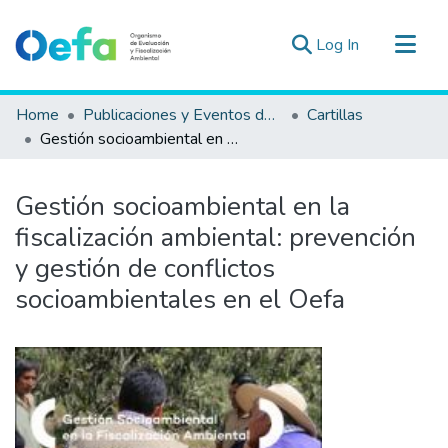
(current)
Log In
Communities & Collections
Home
Publicaciones y Eventos del OEFA
Cartillas
All of DSpace
Gestión socioambiental en la fiscalización ambiental: prevención y gestión de conflictos socioambientales en el Oefa
Statistics
Estad. Externas
Gestión socioambiental en la
Guias ▾
fiscalización ambiental: prevención
y gestión de conflictos
socioambientales en el Oefa