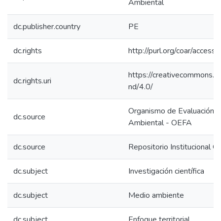
Ambiental
dc.publisher.country
PE
dc.rights
http://purl.org/coar/access_
https://creativecommons.or
dc.rights.uri
nd/4.0/
Organismo de Evaluación y 
dc.source
Ambiental - OEFA
dc.source
Repositorio Institucional 
dc.subject
Investigación científica
dc.subject
Medio ambiente
dc.subject
Enfoque territorial