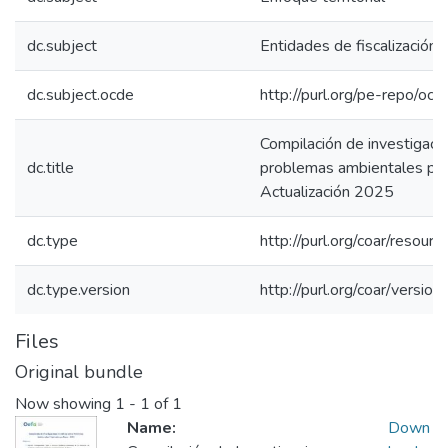
dc.subject
Entidades de fiscalización 
dc.subject.ocde
http://purl.org/pe-repo/oc
Compilación de investigacio
dc.title
problemas ambientales prio
Actualización 2025
dc.type
http://purl.org/coar/resour
dc.type.version
http://purl.org/coar/vers
Files
Original bundle
Now showing
1 - 1 of 1
Name:
Down