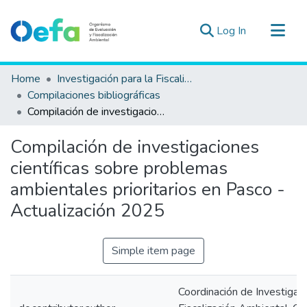
(current)
Log In
Communities & Collections
Home
Investigación para la Fiscalización Ambiental
All of DSpace
Compilaciones bibliográficas
Compilación de investigaciones científicas sobre problemas ambientales prioritarios en Pasco - Actualización 2025
Statistics
Estad. Externas
Compilación de investigaciones
Guias ▾
científicas sobre problemas
ambientales prioritarios en Pasco -
Actualización 2025
Simple item page
Coordinación de Investigaci