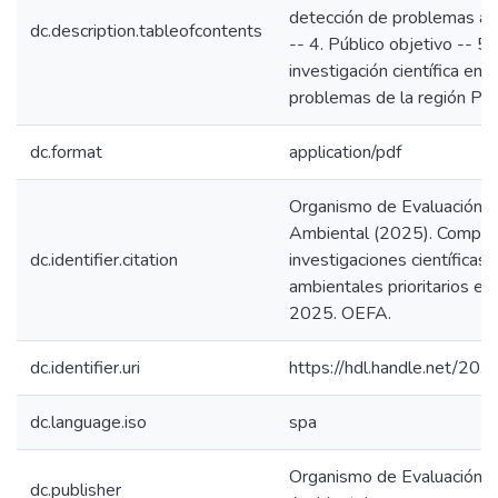
detección de problemas am
dc.description.tableofcontents
-- 4. Público objetivo -- 5
investigación científica en 
problemas de la región Pas
dc.format
application/pdf
Organismo de Evaluación y 
Ambiental (2025). Compila
dc.identifier.citation
investigaciones científica
ambientales prioritarios en
2025. OEFA.
dc.identifier.uri
https://hdl.handle.net/2
dc.language.iso
spa
Organismo de Evaluación y 
dc.publisher