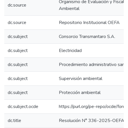
Organismo de Evaluación y Fiscaliz
dc.source
Ambiental
dc.source
Repositorio Institucional OEFA
dc.subject
Consorcio Transmantaro S.A.
dc.subject
Electricidad
dc.subject
Procedimiento administrativo sanc
dc.subject
Supervisión ambiental
dc.subject
Protección ambiental
dc.subject.ocde
https://purl.org/pe-repo/ocde/for
dc.title
Resolución N° 336-2025-OEFA/