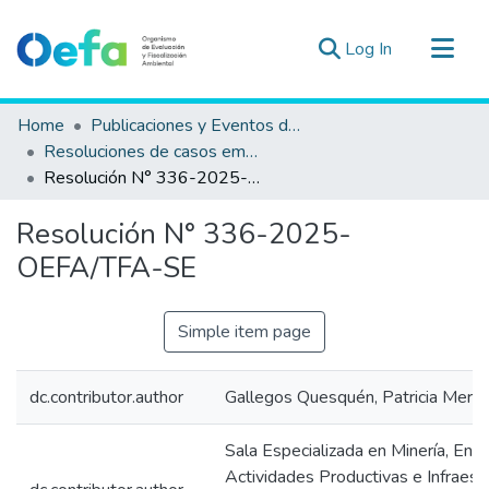
(current)
Log In
Communities & Collections
Home
Publicaciones y Eventos del OEFA
All of DSpace
Resoluciones de casos emblemáticos en el TFA
Resolución N° 336-2025-OEFA/TFA-SE
Statistics
Estad. Externas
Resolución N° 336-2025-
Guias ▾
OEFA/TFA-SE
Simple item page
dc.contributor.author
Gallegos Quesquén, Patricia Merc
Sala Especializada en Minería, Ener
Actividades Productivas e Infraestr