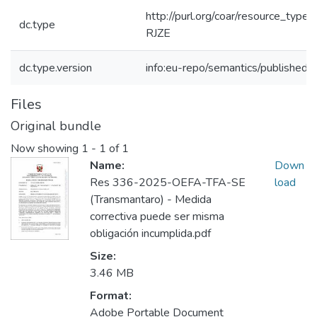
http://purl.org/coar/resource_type
dc.type
RJZE
dc.type.version
info:eu-repo/semantics/publishedV
Files
Original bundle
Now showing
1 - 1 of 1
Name:
Down
Res 336-2025-OEFA-TFA-SE
load
(Transmantaro) - Medida
correctiva puede ser misma
obligación incumplida.pdf
Size:
3.46 MB
Format:
Adobe Portable Document