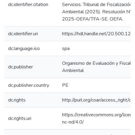
dc.identifier.citation
Servicios. Tribunal de Fiscalización
Ambiental (2025). Resolución N°
2025-OEFA/TFA-SE. OEFA.
dc.identifier.uri
https://hdl.handle.net/20.500.1
dc.language.iso
spa
Organismo de Evaluación y Fiscaliz
dc.publisher
Ambiental
dc.publisher.country
PE
dc.rights
http://purl.org/coar/access_right/c_
https://creativecommons.org/licen
dc.rights.uri
nc-nd/4.0/