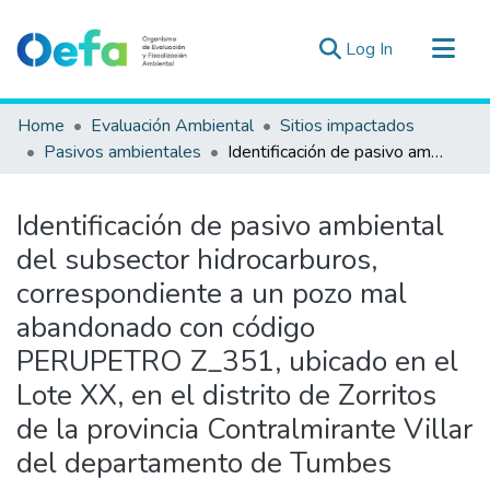
(current)
Log In
Communities & Collections
Home
Evaluación Ambiental
Sitios impactados
All of DSpace
Pasivos ambientales
Identificación de pasivo ambiental del subsector hidrocarburos, correspondiente a un pozo mal abandonado con código PERUPETRO Z_351, ubicado en el Lote XX, en el distrito de Zorritos de la provincia Contralmirante Villar del departamento de Tumbes
Statistics
Estad. Externas
Identificación de pasivo ambiental
Guias ▾
del subsector hidrocarburos,
correspondiente a un pozo mal
abandonado con código
PERUPETRO Z_351, ubicado en el
Lote XX, en el distrito de Zorritos
de la provincia Contralmirante Villar
del departamento de Tumbes