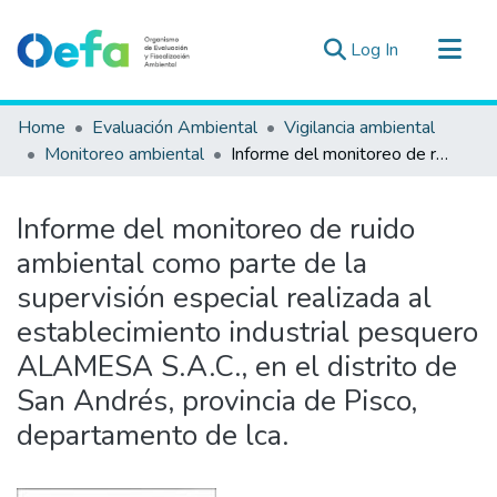
(current)
Log In
Communities & Collections
Home
Evaluación Ambiental
Vigilancia ambiental
All of DSpace
Monitoreo ambiental
Informe del monitoreo de ruido ambiental como parte de la supervisión especial realizada al establecimiento industrial pesquero ALAMESA S.A.C., en el distrito de San Andrés, provincia de Pisco, departamento de lca.
Statistics
Estad. Externas
Informe del monitoreo de ruido
Guias ▾
ambiental como parte de la
supervisión especial realizada al
establecimiento industrial pesquero
ALAMESA S.A.C., en el distrito de
San Andrés, provincia de Pisco,
departamento de lca.