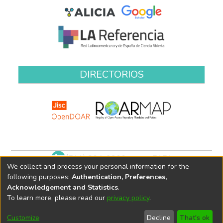
DIRECTORIOS
(511) 204-9900 anexo 7171
We collect and process your personal information for the
biblioteca@oefa.gob.pe
following purposes:
Authentication, Preferences,
Acknowledgement and Statistics
.
To learn more, please read our
privacy policy
.
Customize
Decline
That's ok