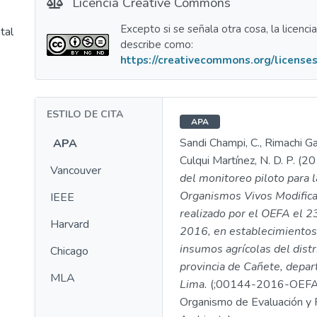
Licencia Creative Commons
Excepto si se señala otra cosa, la licenci
tal
describe como:
https://creativecommons.org/licenses
ESTILO DE CITA
APA
Sandi Champi, C., Rimachi Ga
APA
Culqui Martínez, N. D. P. (2
Vancouver
del monitoreo piloto para 
Organismos Vivos Modific
IEEE
realizado por el OEFA el 23
Harvard
2016, en establecimientos
insumos agrícolas del distr
Chicago
provincia de Cañete, depa
MLA
Lima.
(;00144-2016-OEFA
Organismo de Evaluación y F