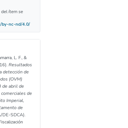
a del ítem se
/by-nc-nd/4.0/
marra, L. F., &
016).
Resultados
la detección de
ados (OVM)
 de abril de
 comerciales de
ito Imperial,
rtamento de
/DE-SDCA).
iscalización