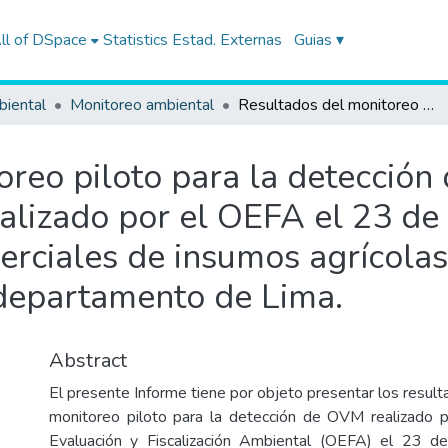
ll of DSpace
Statistics
Estad. Externas
Guias ▾
biental
Monitoreo ambiental
Resultados del monitoreo piloto para la detección de Organismos Vivos Modificados (OVM) realizado por el OEFA el 23 de abril de 2016, en establecimientos comerciales de insumos agrícolas del distrito Imperial, provincia de Cañete, departamento de Lima.
oreo piloto para la detecció
lizado por el OEFA el 23 de 
rciales de insumos agrícolas d
 departamento de Lima.
Abstract
El presente Informe tiene por objeto presentar los resul
monitoreo piloto para la detección de OVM realizado 
Evaluación y Fiscalización Ambiental (OEFA) el 23 d