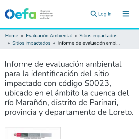
(current)
Log In
Communities & Collections
Home
Evaluación Ambiental
Sitios impactados
All of DSpace
Sitios impactados
Informe de evaluación ambiental para la identificación del sitio impactado con código S0023, ubicado en el ámbito la cuenca del río Marañón, distrito de Parinari, provincia y departamento de Loreto.
Statistics
Estad. Externas
Informe de evaluación ambiental
Guias ▾
para la identificación del sitio
impactado con código S0023,
ubicado en el ámbito la cuenca del
río Marañón, distrito de Parinari,
provincia y departamento de Loreto.