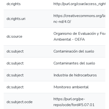
dc.rights
http://purl.org/coar/access_right/
https://creativecommons.org/lic
dc.rights.uri
nc-nd/4.0/
Organismo de Evaluación y Fiscal
dc.source
Ambiental - OEFA
dc.subject
Contaminación del suelo
dc.subject
Contaminantes del suelo
dc.subject
Industria de hidrocarburos
dc.subject
Monitoreo ambiental
https://purl.org/pe-
dc.subject.ocde
repo/ocde/ford#5.07.01