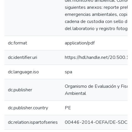
del monitoreo ambiental. Contien
siguientes anexos: reporte preli
emergencias ambientales, copia 
cadena de custodia con sello de 
del laboratorio y registro fotográf
dc.format
application/pdf
dc.identifier.uri
https://hdl.handle.net/20.500.
dc.language.iso
spa
Organismo de Evaluación y Fiscal
dc.publisher
Ambiental
dc.publisher.country
PE
dc.relation.ispartofseries
00446-2014-OEFA/DE-SDCA