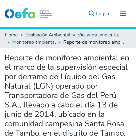
(current)
Log In
Communities & Collections
Home
Evaluación Ambiental
Vigilancia ambiental
All of DSpace
Monitoreo ambiental
Reporte de monitoreo ambiental en el marco de la supervisión especial por derrame de Líquido del Gas Natural (LGN) operado por Transportadora de Gas del Perú S.A., llevado a cabo el día 13 de junio de 2014, ubicado en la comunidad campesina Santa Rosa de Tambo, en el distrito de Tambo, provincia de Huaytará, departamento de Huancavelica.
Statistics
Reporte de monitoreo ambiental en
Estad. Externas
el marco de la supervisión especial
Guias ▾
por derrame de Líquido del Gas
Natural (LGN) operado por
Transportadora de Gas del Perú
S.A., llevado a cabo el día 13 de
junio de 2014, ubicado en la
comunidad campesina Santa Rosa
de Tambo, en el distrito de Tambo,