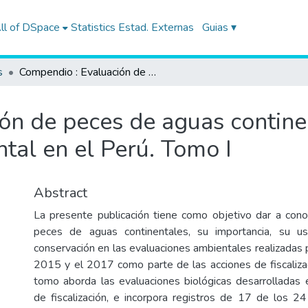
ll of DSpace
Statistics
Estad. Externas
Guias ▾
s
Compendio : Evaluación de peces de aguas continentales en el marco de la fiscalización ambiental en el Perú. Tomo I
ón de peces de aguas contine
ntal en el Perú. Tomo I
Abstract
La presente publicación tiene como objetivo dar a cono
peces de aguas continentales, su importancia, su 
conservación en las evaluaciones ambientales realizadas 
2015 y el 2017 como parte de las acciones de fiscaliza
tomo aborda las evaluaciones biológicas desarrolladas 
de fiscalización, e incorpora registros de 17 de los 