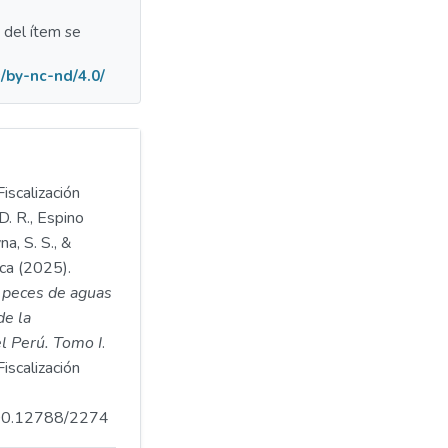
a del ítem se
/by-nc-nd/4.0/
iscalización
D. R., Espino
na, S. S., &
ica (2025).
 peces de aguas
de la
el Perú. Tomo I
.
iscalización
.500.12788/2274