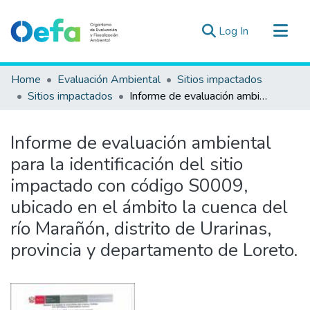
(current)
Log In
Communities & Collections
Home
Evaluación Ambiental
Sitios impactados
All of DSpace
Sitios impactados
Informe de evaluación ambiental para la identificación del sitio impactado con código S0009, ubicado en el ámbito la cuenca del río Marañón, distrito de Urarinas, provincia y departamento de Loreto.
Statistics
Estad. Externas
Informe de evaluación ambiental
Guias ▾
para la identificación del sitio
impactado con código S0009,
ubicado en el ámbito la cuenca del
río Marañón, distrito de Urarinas,
provincia y departamento de Loreto.