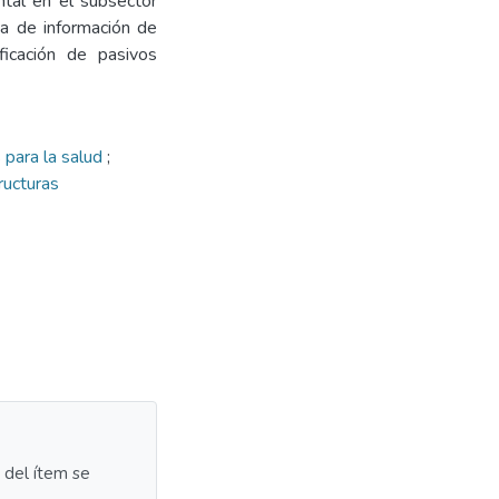
ental en el subsector
ha de información de
icación de pasivos
 para la salud
;
ructuras
a del ítem se