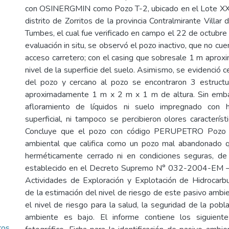
con OSINERGMIN como Pozo T-2, ubicado en el Lote XX (
distrito de Zorritos de la provincia Contralmirante Villa
Tumbes, el cual fue verificado en campo el 22 de octubre
evaluación in situ, se observó el pozo inactivo, que no cue
acceso carretero; con el casing que sobresale 1 m apro
nivel de la superficie del suelo. Asimismo, se evidenció c
del pozo y cercano al pozo se encontraron 3 estruc
aproximadamente 1 m x 2 m x 1 m de altura. Sin emb
afloramiento de líquidos ni suelo impregnado con h
superficial, ni tampoco se percibieron olores característ
Concluye que el pozo con código PERUPETRO Pozo 
ambiental que califica como un pozo mal abandonado 
herméticamente cerrado ni en condiciones seguras, de
establecido en el Decreto Supremo N° 032-2004-EM –
Actividades de Exploración y Explotación de Hidrocarb
de la estimación del nivel de riesgo de este pasivo ambi
el nivel de riesgo para la salud, la seguridad de la pobla
ambiente es bajo. El informe contiene los siguient
ros