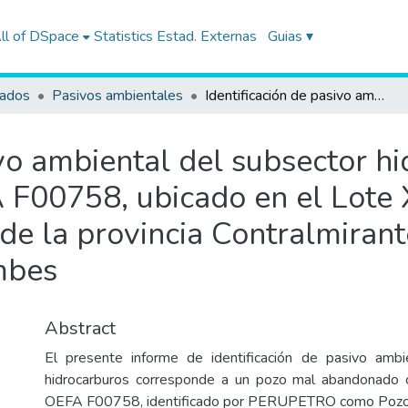
ll of DSpace
Statistics
Estad. Externas
Guias ▾
tados
Pasivos ambientales
Identificación de pasivo ambiental del subsector hidrocarburos con código de Ficha OEFA F00758, ubicado en el Lote XX (ex Lote XIV), en el distrito de Zorritos de la provincia Contralmirante Villar del departamento de Tumbes
ivo ambiental del subsector h
 F00758, ubicado en el Lote X
s de la provincia Contralmirant
mbes
Abstract
El presente informe de identificación de pasivo ambi
hidrocarburos corresponde a un pozo mal abandonado 
OEFA F00758, identificado por PERUPETRO como Pozo 