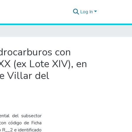
Log In
idrocarburos con
X (ex Lote XIV), en
e Villar del
ental del subsector
con código de Ficha
R__2 e identificado