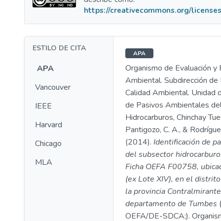
https://creativecommons.org/licenses
ESTILO DE CITA
APA
Organismo de Evaluación y F
APA
Ambiental. Subdirección de 
Vancouver
Calidad Ambiental. Unidad d
de Pasivos Ambientales de
IEEE
Hidrocarburos, Chinchay Tues
Harvard
Pantigozo, C. A., & Rodríguez
(2014).
Identificación de p
Chicago
del subsector hidrocarburo
MLA
Ficha OEFA F00758, ubicad
(ex Lote XIV), en el distrit
la provincia Contralmirante
departamento de Tumbes
OEFA/DE-SDCA;). Organism