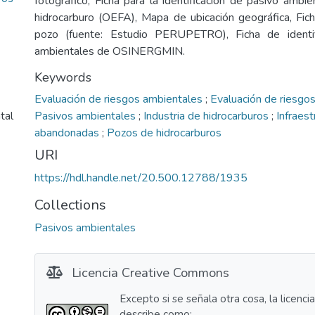
fotográfico, Ficha para la identificación de pasivo ambi
hidrocarburo (OEFA), Mapa de ubicación geográfica, Fic
pozo (fuente: Estudio PERUPETRO), Ficha de identif
ambientales de OSINERGMIN.
Keywords
Evaluación de riesgos ambientales
;
Evaluación de riesgos
tal
Pasivos ambientales
;
Industria de hidrocarburos
;
Infraest
abandonadas
;
Pozos de hidrocarburos
URI
https://hdl.handle.net/20.500.12788/1935
Collections
Pasivos ambientales
Licencia Creative Commons
Excepto si se señala otra cosa, la licenci
describe como: