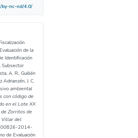
/by-nc-nd/4.0/
iscalización
Evaluación de la
e Identificación
l Subsector
ta, A. R., Guillén
 Adrianzén, J. C.
asivo ambiental
s con código de
o en el Lote XX
o de Zorritos de
 Villar del
(00826-2014-
o de Evaluación