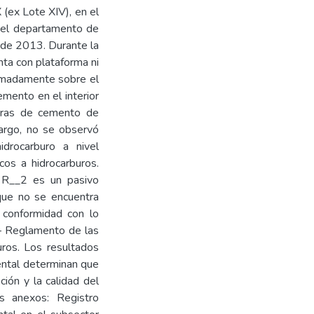
ex Lote XIV), en el
r del departamento de
 de 2013. Durante la
nta con plataforma ni
ximadamente sobre el
emento en el interior
turas de cemento de
argo, no se observó
idrocarburo a nivel
icos a hidrocarburos.
R__2 es un pasivo
que no se encuentra
 conformidad con lo
 Reglamento de las
uros. Los resultados
ental determinan que
ción y la calidad del
es anexos: Registro