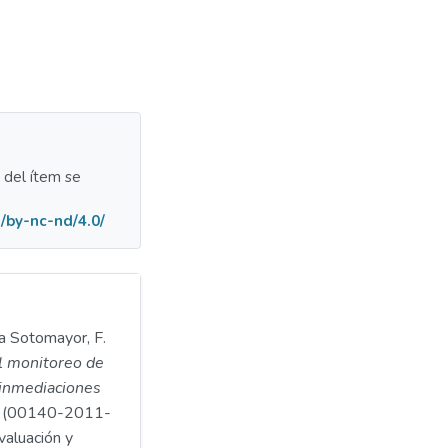
a del ítem se
/by-nc-nd/4.0/
la Sotomayor, F.
l monitoreo de
 inmediaciones
(00140-2011-
aluación y