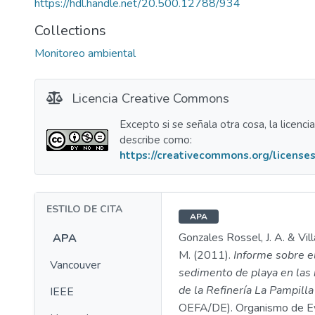
https://hdl.handle.net/20.500.12788/934
Collections
Monitoreo ambiental
Licencia Creative Commons
Excepto si se señala otra cosa, la licenci
describe como:
https://creativecommons.org/licenses
ESTILO DE CITA
APA
Gonzales Rossel, J. A. & Vil
APA
M. (2011).
Informe sobre e
Vancouver
sedimento de playa en las
de la Refinería La Pampilla
IEEE
OEFA/DE). Organismo de Ev