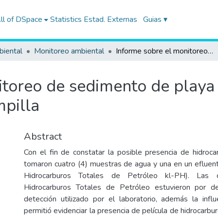
ll of DSpace
Statistics
Estad. Externas
Guias ▾
biental
Monitoreo ambiental
Informe sobre el monitoreo de sedimento de playa en las inmediaciones de la Refinería La Pampilla
itoreo de sedimento de playa
mpilla
Abstract
Con el fin de constatar la posible presencia de hidroc
tomaron cuatro (4) muestras de agua y una en un efluente
Hidrocarburos Totales de Petróleo kl-PH). Las c
Hidrocarburos Totales de Petróleo estuvieron por d
detección utilizado por el laboratorio, además la infl
permitió evidenciar la presencia de película de hidrocarbu