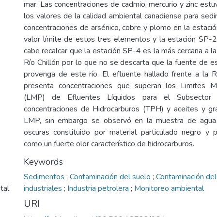
mar. Las concentraciones de cadmio, mercurio y zinc estu
los valores de la calidad ambiental canadiense para sed
concentraciones de arsénico, cobre y plomo en la estaci
valor límite de estos tres elementos y la estación SP-
cabe recalcar que la estación SP-4 es la más cercana a 
Río Chillón por lo que no se descarta que la fuente de e
provenga de este río. El efluente hallado frente a la R
presenta concentraciones que superan los Limites M
(LMP) de Efluentes Líquidos para el Subsector H
concentraciones de Hidrocarburos (TPH) y aceites y gr
LMP, sin embargo se observó en la muestra de agu
oscuras constituido por material particulado negro y pe
como un fuerte olor característico de hidrocarburos.
Keywords
Sedimentos
;
Contaminación del suelo
;
Contaminación de
tal
industriales
;
Industria petrolera
;
Monitoreo ambiental
URI