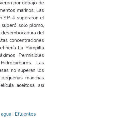
vieron por debajo de
imentos marinos. Las
ón SP-4 superaron el
2 superó solo plomo,
la desembocadura del
stas concentraciones
efinería La Pampilla
áximos Permisibles
idrocarburos. Las
asas no superan los
a pequeñas manchas
lícula aceitosa, así
l agua
;
Efluentes