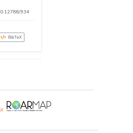
.500.12788/934
BibTeX