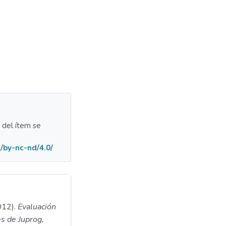
a del ítem se
/by-nc-nd/4.0/
012).
Evaluación
es de Juprog,