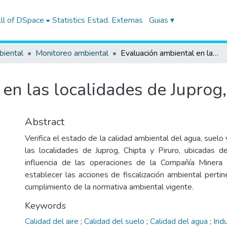
ll of DSpace
Statistics
Estad. Externas
Guias ▾
biental
Monitoreo ambiental
Evaluación ambiental en las localidades de Juprog, Chipta y Piruro
en las localidades de Juprog,
Abstract
Verifica el estado de la calidad ambiental del agua, suelo 
las localidades de Juprog, Chipta y Piruro, ubicadas 
influencia de las operaciones de la Compañía Minera
establecer las acciones de fiscalización ambiental perti
cumplimiento de la normativa ambiental vigente.
Keywords
Calidad del aire
;
Calidad del suelo
;
Calidad del agua
;
Ind