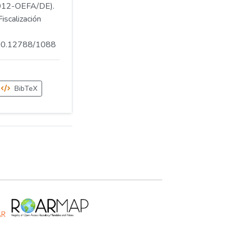
012-OEFA/DE).
iscalización
.500.12788/1088
BibTeX