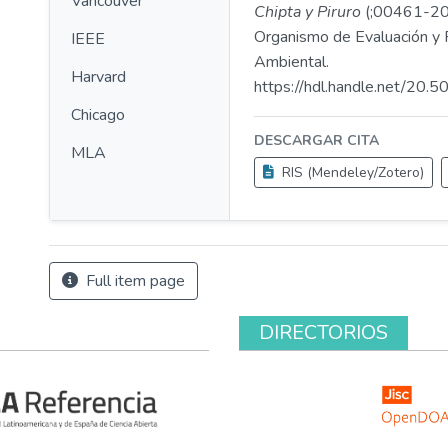
Vancouver
Chipta y Piruro
(;00461-2
Organismo de Evaluación y F
IEEE
Ambiental.
Harvard
https://hdl.handle.net/20
Chicago
DESCARGAR CITA
MLA
RIS (Mendeley/Zotero)
Full item page
DIRECTORIOS