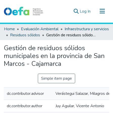
(current)
Log In
Communities & Collections
Home
Evaluación Ambiental
Infraestructura y servicios
All of DSpace
Residuos sólidos
Gestión de residuos sólidos municipales en la provincia de San Marcos - Cajamarca
Statistics
Gestión de residuos sólidos
Estad. Externas
municipales en la provincia de San
Guias ▾
Marcos - Cajamarca
Simple item page
dc.contributor.advisor
Verástegui Salazar, Milagros del 
dc.contributor.author
Juy Aguilar, Vicente Antonio