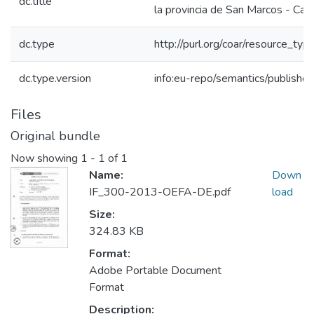
dc.title
la provincia de San Marcos - Caj
dc.type
http://purl.org/coar/resource_typ
dc.type.version
info:eu-repo/semantics/publishe
Files
Original bundle
Now showing
1 - 1 of 1
Name:
Down
IF_300-2013-OEFA-DE.pdf
load
Size:
324.83 KB
Format:
Adobe Portable Document
Format
Description: