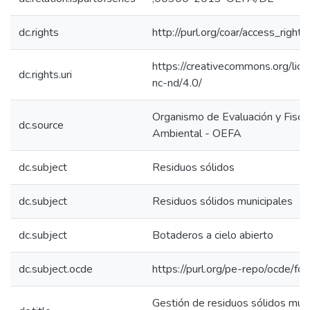
dc.rights
http://purl.org/coar/access_right/
https://creativecommons.org/lic
dc.rights.uri
nc-nd/4.0/
Organismo de Evaluación y Fiscal
dc.source
Ambiental - OEFA
dc.subject
Residuos sólidos
dc.subject
Residuos sólidos municipales
dc.subject
Botaderos a cielo abierto
dc.subject.ocde
https://purl.org/pe-repo/ocde/fo
Gestión de residuos sólidos muni