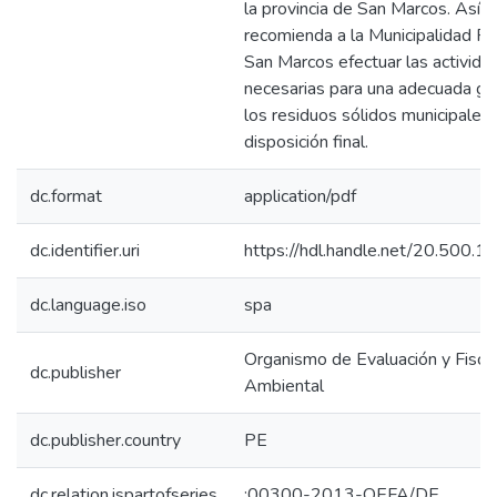
la provincia de San Marcos. Así 
recomienda a la Municipalidad Pro
San Marcos efectuar las activida
necesarias para una adecuada ge
los residuos sólidos municipales 
disposición final.
dc.format
application/pdf
dc.identifier.uri
https://hdl.handle.net/20.500.
dc.language.iso
spa
Organismo de Evaluación y Fiscal
dc.publisher
Ambiental
dc.publisher.country
PE
dc.relation.ispartofseries
;00300-2013-OEFA/DE